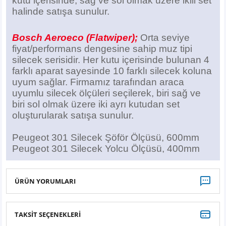
kutu içerisinde, sağ ve sol olmak üzere ikili set
halinde satışa sunulur.
Bosch Aeroeco (Flatwiper);
Orta seviye
fiyat/performans dengesine sahip muz tipi
silecek serisidir. Her kutu içerisinde bulunan 4
farklı aparat sayesinde 10 farklı silecek koluna
uyum sağlar. Firmamız tarafından araca
uyumlu silecek ölçüleri seçilerek, biri sağ ve
biri sol olmak üzere iki ayrı kutudan set
oluşturularak satışa sunulur.
Peugeot 301 Silecek Şöför Ölçüsü, 600mm
Peugeot 301 Silecek Yolcu Ölçüsü, 400mm
ÜRÜN YORUMLARI
TAKSİT SEÇENEKLERİ
Bu ürüne ilk yorumu siz yapın!