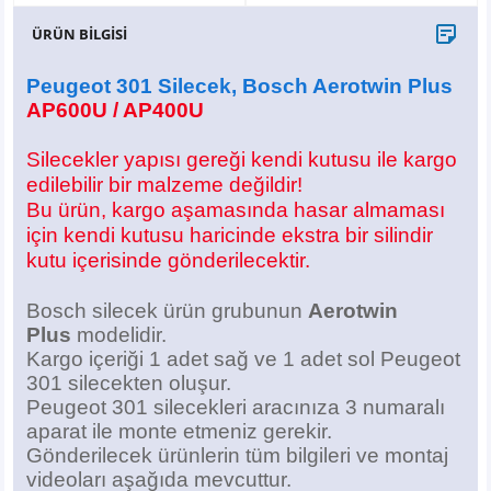
X6
500 X
Sonata
SLK Serisi
Partner
Symbol
Touran
ÜRÜN BİLGİSİ
İX
Staria
S Serisi
Kadjar
Touareg
Peugeot 301 Silecek, Bosch Aerotwin Plus
AP600U / AP400U
İX1
Tucson
SPRİNTER
Koleos
Tayron
Silecekler yapısı gereği kendi kutusu ile kargo
İX2
Ioniq 5
VANEO
Renault 5
T-Roc
edilebilir bir malzeme değildir!
Bu ürün, kargo aşamasında hasar almaması
için kendi kutusu haricinde ekstra bir silindir
İX3
Ioniq 6
VİANO
Zoe
T-Cross
kutu içerisinde gönderilecektir.
VİTO
Taigo
Bosch silecek ürün grubunun
Aerotwin
Plus
modelidir.
X Serisi
ID.3
Kargo içeriği 1 adet sağ ve 1 adet sol Peugeot
301 silecekten oluşur.
EQA Serisi
ID.4
Peugeot 301 silecekleri aracınıza 3 numaralı
aparat ile monte etmeniz gerekir.
EQB Serisi
ID.7
Gönderilecek ürünlerin tüm bilgileri ve montaj
videoları aşağıda mevcuttur.