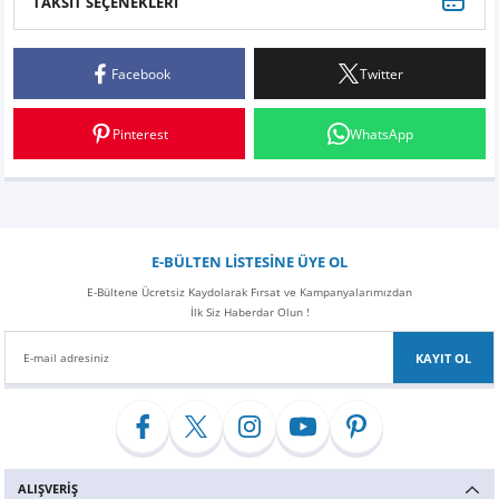
TAKSİT SEÇENEKLERİ
Bu ürüne ilk yorumu siz yapın!
Facebook
Twitter
Yorum Yaz
Pinterest
WhatsApp
E-BÜLTEN LİSTESİNE ÜYE OL
E-Bültene Ücretsiz Kaydolarak Fırsat ve Kampanyalarımızdan
İlk Siz Haberdar Olun !
KAYIT OL
ALIŞVERİŞ