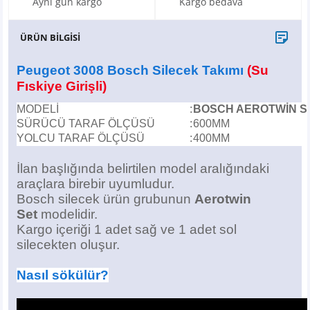
Aynı gün kargo
Kargo bedava
X6
500 X
Sonata
SLK Serisi
Partner
Symbol
Touran
ÜRÜN BİLGİSİ
İX
Staria
S Serisi
Kadjar
Touareg
Peugeot 3008 Bosch Silecek Takımı
(Su
İX1
Tucson
SPRİNTER
Koleos
Tayron
Fıskiye Girişli
)
MODELİ
:
BOSCH AEROTWİN S
İX2
Ioniq 5
VANEO
Renault 5
T-Roc
SÜRÜCÜ TARAF ÖLÇÜSÜ
:
600MM
YOLCU TARAF ÖLÇÜSÜ
:
400MM
İX3
Ioniq 6
VİANO
Zoe
T-Cross
İlan başlığında belirtilen model aralığındaki
VİTO
Taigo
araçlara birebir uyumludur.
Bosch silecek ürün grubunun
Aerotwin
Set
modelidir.
X Serisi
ID.3
Kargo içeriği 1 adet sağ ve 1 adet sol
silecekten oluşur.
EQA Serisi
ID.4
Nasıl sökülür?
EQB Serisi
ID.7