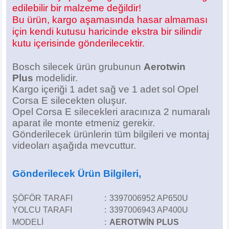
Z
EQC Serisi
edilebilir bir malzeme değildir!
Bu ürün, kargo aşamasında hasar almaması
EQE Serisi
için kendi kutusu haricinde ekstra bir silindir
kutu içerisinde gönderilecektir.
EQS Serisi
Bosch silecek ürün grubunun
Aerotwin
Plus
modelidir.
Kargo içeriği 1 adet sağ ve 1 adet sol Opel
Corsa E silecekten oluşur.
Opel Corsa E silecekleri aracınıza 2 numaralı
aparat ile monte etmeniz gerekir.
Gönderilecek ürünlerin tüm bilgileri ve montaj
videoları aşağıda mevcuttur.
Gönderilecek Ürün Bilgileri,
ŞÖFÖR TARAFI
:
3397006952 AP650U
YOLCU TARAFI
:
3397006943 AP400U
MODELİ
:
AEROTWİN PLUS