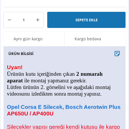
X6
500 X
Sonata
SLK Serisi
Partner
Symbol
Touran
İX
Staria
S Serisi
Kadjar
Touareg
SEPETE EKLE
İX1
Tucson
SPRİNTER
Koleos
Tayron
Aynı gün kargo
Kargo bedava
İX2
Ioniq 5
VANEO
Renault 5
T-Roc
ÜRÜN BİLGİSİ
İX3
Ioniq 6
VİANO
Zoe
T-Cross
Uyarı!
Ürünün kutu içeriğinden çıkan
2 numaralı
VİTO
Taigo
aparat
ile montaj yapmanız gerekir.
Lütfen ürünün 2. görselini ve aşağıdaki montaj
X Serisi
ID.3
videosunu izledikten sonra montaj yapınız.
EQA Serisi
ID.4
Opel Corsa E Silecek, Bosch Aerotwin Plus
AP650U / AP400U
EQB Serisi
ID.7
Silecekler yapısı gereği kendi kutusu ile kargo