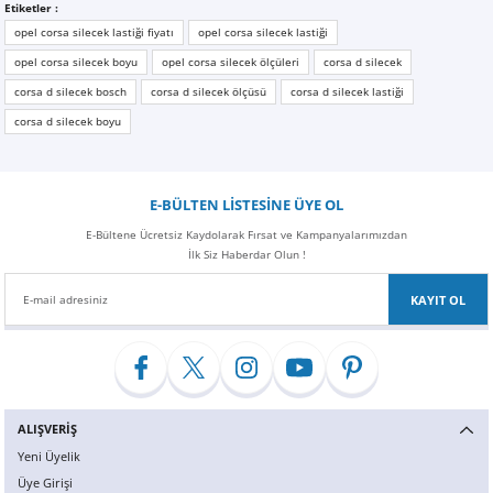
Etiketler :
opel corsa silecek lastiği fiyatı
opel corsa silecek lastiği
opel corsa silecek boyu
opel corsa silecek ölçüleri
corsa d silecek
corsa d silecek bosch
corsa d silecek ölçüsü
corsa d silecek lastiği
corsa d silecek boyu
E-BÜLTEN LİSTESİNE ÜYE OL
E-Bültene Ücretsiz Kaydolarak Fırsat ve Kampanyalarımızdan
İlk Siz Haberdar Olun !
KAYIT OL
ALIŞVERİŞ
Yeni Üyelik
Üye Girişi