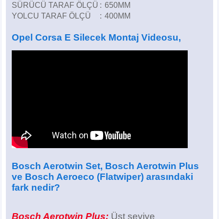
SÜRÜCÜ TARAF ÖLÇÜ
:
650MM
YOLCU TARAF ÖLÇÜ
:
400MM
Opel Corsa E Silecek Montaj Videosu,
Bosch Aerotwin Set
, Bosch Aerotwin Plus
ve Bosch Aeroeco (Flatwiper)
arasındaki
fark nedir?
Bosch Aerotwin Plus;
Üst seviye