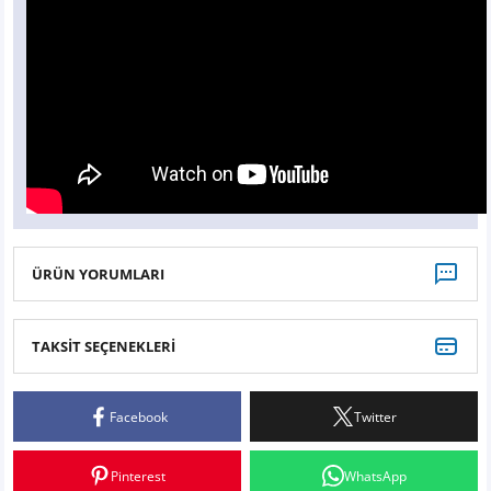
ÜRÜN YORUMLARI
TAKSİT SEÇENEKLERİ
Harika
Facebook
Twitter
Opel corsa 2015 e ön takımı bir tık zorlanarak taktım ama uyumludur. Ne ses var
nede kir. Harika siliyor.
Bunlar eskiyince yeniden silecek sepetinden alışveriş yapmayı düşünüyorum
Pinterest
WhatsApp