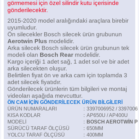
görmemesi için özel silindir kutu içerisinde
Z
EQC Serisi
gönderilecektir.
EQE Serisi
2015-2020 model aralığındaki araçlara birebir
uyumludur.
EQS Serisi
Ön silecekler Bosch silecek ürün grubunun
Aerotwin Plus
modelidir.
Arka silecek Bosch silecek ürün grubunun tek
modeli olan
Bosch Rear
modelidir.
Kargo içeriği 1 adet sağ, 1 adet sol ve bir adet
arka silecekten oluşur.
Belirtilen fiyat ön ve arka cam için toplamda 3
adet silecek
fiyatıdır.
Gönderilecek ürünlerin tüm bilgileri ve montaj
videoları aşağıda mevcuttur.
ÖN CAM İÇİN GÖNDERİLECEK ÜRÜN BİLGİLERİ
ÜRÜN NUMARALARI
:
3397006952 / 3397006
KISA KODLAR
:
AP650U / AP400U
MODELİ
:
BOSCH AEROTWİN P
SÜRÜCÜ TARAF ÖLÇÜSÜ
:
650MM
YOLCU TARAF ÖLÇÜSÜ
:
400MM