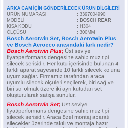
ARKA CAM İÇİN GÖNDERİLECEK ÜRÜN BİLGİLERİ
ÜRÜN NUMARASI
:
3397004990
MODELİ
:
BOSCH REAR
KISA KODU
:
H304
ÖLÇÜSÜ
:
300MM
Bosch Aerotwin Set, Bosch Aerotwin Plus
ve Bosch Aeroeco arasındaki fark nedir?
Bosch Aerotwin Plus;
Üst seviye
fiyat/performans dengesine sahip muz tipi
silecek serisidir. Her kutu içerisinde bulunan 4
farklı aparat sayesinde 10 farklı silecek koluna
uyum sağlar. Firmamız tarafından araca
uyumlu silecek ölçüleri seçilerek, biri sağ ve
biri sol olmak üzere iki ayrı kutudan set
oluşturularak satışa sunulur.
Bosch Aerotwin Set;
Üst seviye
fiyat/performans dengesine sahip muz tipi
silecek serisidir. Araca özel montaj aparatı
silecekler üzerinde takılı ve montaja hazır