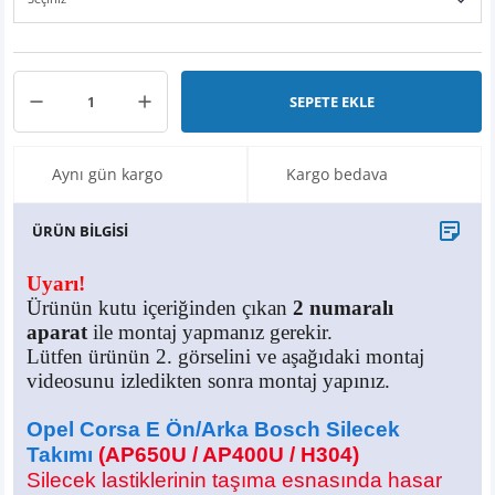
X6
500 X
Sonata
SLK Serisi
Partner
Symbol
Touran
İX
Staria
S Serisi
Kadjar
Touareg
SEPETE EKLE
İX1
Tucson
SPRİNTER
Koleos
Tayron
Aynı gün kargo
Kargo bedava
İX2
Ioniq 5
VANEO
Renault 5
T-Roc
ÜRÜN BİLGİSİ
İX3
Ioniq 6
VİANO
Zoe
T-Cross
Uyarı!
VİTO
Taigo
Ürünün kutu içeriğinden çıkan
2 numaralı
aparat
ile montaj yapmanız gerekir.
X Serisi
ID.3
Lütfen ürünün 2. görselini ve aşağıdaki montaj
videosunu izledikten sonra montaj yapınız.
EQA Serisi
ID.4
Opel Corsa E Ön/Arka Bosch Silecek
EQB Serisi
ID.7
Takımı
(AP650U / AP400U / H304)
Silecek lastiklerinin taşıma esnasında hasar