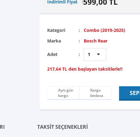
599,00 TL
İndirimli Fiyat
Kategori
Combo (2019-2025)
Marka
Bosch Rear
Adet
217,64 TL den başlayan taksitlerle!!
Aynı gün
Kargo
SEP
kargo
bedava
RI
TAKSİT SEÇENEKLERİ