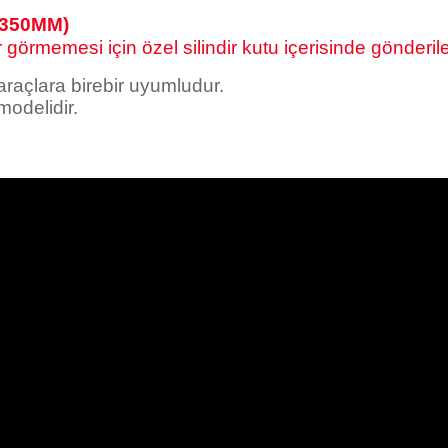
 350MM)
görmemesi için özel silindir kutu içerisinde gönderile
 araçlara birebir uyumludur.
odelidir.