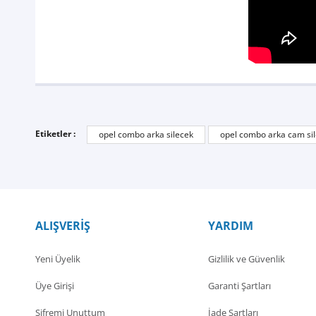
Etiketler :
opel combo arka silecek
opel combo arka cam sil
ALIŞVERİŞ
YARDIM
Yeni Üyelik
Gizlilik ve Güvenlik
Üye Girişi
Garanti Şartları
Şifremi Unuttum
İade Şartları