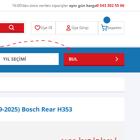
16:00’dan önce verilen siparişler
aynı gün kargo
0 543 302 55 66
Üye Ol
Üye Girişi
Sepetim
BUL
9-2025) Bosch Rear H353