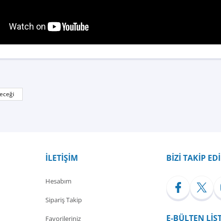
Bu ürüne ilk yorumu siz yapın!
eceği
Yorum Yaz
İLETİŞİM
BİZİ TAKİP ED
Hesabım
Sipariş Takip
E-BÜLTEN LİS
Favorileriniz