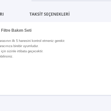
RI
TAKSİT SEÇENEKLERİ
Filtre Bakım Seti
rasının ilk 5 hanesini kontrol etmeniz gerekir.
 aracınıza birebir uyumludur.
çin sizinle irtibata geçecektir.
ilirsiniz.