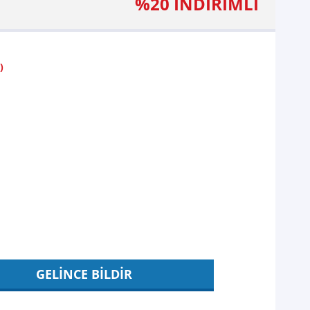
%20 İNDİRİMLİ
)
GELİNCE BİLDİR