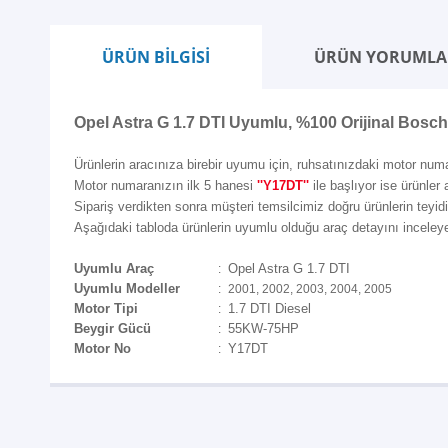
ÜRÜN BİLGİSİ
ÜRÜN YORUMLA
Opel Astra G 1.7 DTI Uyumlu, %100 Orijinal Bosch 
Ürünlerin aracınıza birebir uyumu için, ruhsatınızdaki motor numa
Motor numaranızın ilk 5 hanesi
''Y17DT''
ile başlıyor ise ürünler
Sipariş verdikten sonra müşteri temsilcimiz doğru ürünlerin teyidi i
Aşağıdaki tabloda ürünlerin uyumlu olduğu araç detayını inceleyeb
Uyumlu Araç
Opel Astra G 1.7 DTI
:
Uyumlu Modeller
:
2001, 2002, 2003, 2004, 2005
Motor Tipi
1.7 DTI Diesel
:
Beygir Gücü
55KW-75HP
:
Motor No
Y17DT
: