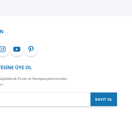
İN
TESİNE ÜYE OL
 Kaydolarak Fırsat ve Kampanyalarımızdan
n !
KAYIT OL