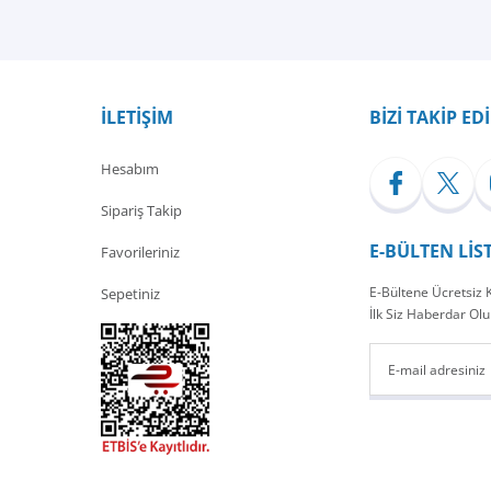
Bu ürüne ilk yorumu siz yapın!
Yorum Yaz
İLETİŞİM
BİZİ TAKİP ED
Hesabım
Sipariş Takip
E-BÜLTEN LİS
Favorileriniz
E-Bültene Ücretsiz
Sepetiniz
İlk Siz Haberdar Olu