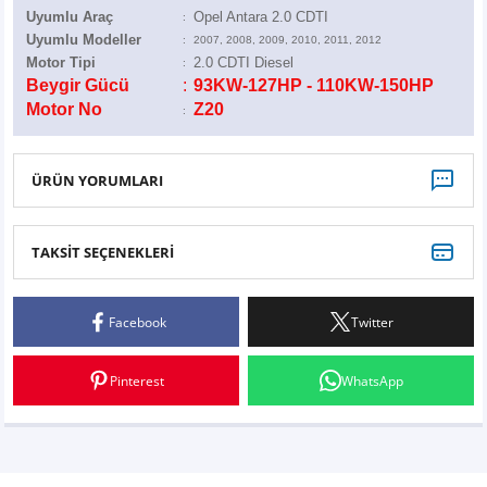
Z
EQC Serisi
Uyumlu Araç
Opel Antara 2.0 CDTI
:
Uyumlu Modeller
:
2007, 2008, 2009, 2010, 2011, 2012
Motor Tipi
2.0 CDTI Diesel
EQE Serisi
:
Beygir Gücü
:
93KW-127HP - 110KW-150HP
Motor No
Z20
:
EQS Serisi
ÜRÜN YORUMLARI
TAKSİT SEÇENEKLERİ
Bu ürüne ilk yorumu siz yapın!
Facebook
Twitter
Yorum Yaz
Pinterest
WhatsApp