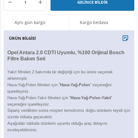
GELİNCE BİLDİR
X6
500 X
Sonata
SLK Serisi
Partner
Symbol
Touran
İX
Staria
S Serisi
Kadjar
Touareg
Aynı gün kargo
Kargo bedava
İX1
Tucson
SPRİNTER
Koleos
Tayron
ÜRÜN BİLGİSİ
İX2
Ioniq 5
VANEO
Renault 5
T-Roc
Opel Antara 2.0 CDTI Uyumlu, %100 Orijinal Bosch
Filtre Bakım Seti
İX3
Ioniq 6
VİANO
Zoe
T-Cross
Yakıt filtreleri 2 bakımda bir değiştiği için bu ürüne seçenek
eklenmiştir.
VİTO
Taigo
Hava-Yağ-Polen filtreleri için ''
Hava-Yağ-Polen
'' seçeneğini
işaretleyiniz.
X Serisi
ID.3
Hava-Yağ-Polen-Yakıt filtreleri için ''
Hava-Yağ-Polen-Yakıt
''
seçeneğini işaretleyiniz.
Sipariş verdikten sonra müşteri temsilcimiz doğru ürünlerin teyidi için
EQA Serisi
ID.4
sizinle irtibata geçecektir.
Aşağıdaki tabloda ürünlerin uyumlu olduğu araç detayını
EQB Serisi
ID.7
inceleyebilirsiniz.