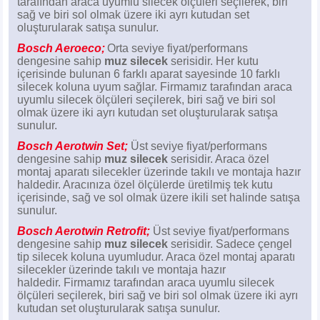
tarafından araca uyumlu silecek ölçüleri seçilerek, biri
sağ ve biri sol olmak üzere iki ayrı kutudan set
oluşturularak satışa sunulur.
Bosch Aeroeco;
Orta seviye fiyat/performans
dengesine sahip
muz silecek
serisidir. Her kutu
içerisinde bulunan 6 farklı aparat sayesinde 10 farklı
silecek koluna uyum sağlar. Firmamız tarafından araca
uyumlu silecek ölçüleri seçilerek, biri sağ ve biri sol
olmak üzere iki ayrı kutudan set oluşturularak satışa
sunulur.
Bosch Aerotwin Set;
Üst seviye fiyat/performans
dengesine sahip
muz silecek
serisidir. Araca özel
montaj aparatı silecekler üzerinde takılı ve montaja hazır
haldedir. Aracınıza özel ölçülerde üretilmiş tek kutu
içerisinde, sağ ve sol olmak üzere ikili set halinde satışa
sunulur.
Bosch Aerotwin Retrofit;
Üst seviye fiyat/performans
dengesine sahip
muz silecek
serisidir. Sadece çengel
tip silecek koluna uyumludur. Araca özel montaj aparatı
silecekler üzerinde takılı ve montaja hazır
haldedir.
Firmamız tarafından araca uyumlu silecek
ölçüleri seçilerek, biri sağ ve biri sol olmak üzere iki ayrı
kutudan set oluşturularak satışa sunulur.