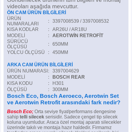
Z
EQC Serisi
videoları aşağıda mevcuttur.
ÖN CAM ÜRÜN BİLGİLERİ
EQE Serisi
ÜRÜN
:
3397008539 / 3397008532
NUMARALARI
KISA KODLAR
:
AR26U / AR18U
EQS Serisi
MODELİ
:
AEROTWİN RETROFİT
SÜRÜCÜ
:
650MM
ÖLÇÜSÜ
YOLCU ÖLÇÜSÜ
:
450MM
ARKA CAM ÜRÜN BİLGİLERİ
ÜRÜN NUMARASI
:
3397004629
MODELİ
:
BOSCH REAR
KISA KODU
:
H301
ÖLÇÜSÜ
:
300MM
Bosch Eco, Bosch Aeroeco, Aerotwin Set
ve Aerotwin Retrofit arasındaki fark nedir?
Bosch Eco;
Orta seviye fiyat/performans dengesine
sahip
telli silecek
serisidir. Sadece çengel tip silecek
koluna uyumludur.
Araca özel montaj aparatı silecekler
üzerinde takılı ve montaja hazır haldedir.
Firmamız