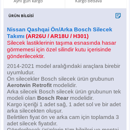
Aynı gün kargo
Kargo bedava
X6
500 X
Sonata
SLK Serisi
Partner
Symbol
Touran
ÜRÜN BİLGİSİ
İX
Staria
S Serisi
Kadjar
Touareg
Nissan Qashqai Ön/Arka Bosch Silecek
İX1
Tucson
SPRİNTER
Koleos
Tayron
Takımı
(AR26U / AR18U / H301)
Silecek lastiklerinin taşıma esnasında hasar
İX2
Ioniq 5
VANEO
Renault 5
T-Roc
görmemesi için özel silindir kutu içerisinde
gönderilecektir.
İX3
Ioniq 6
VİANO
Zoe
T-Cross
2014-2021 model aralığındaki araçlara birebir
uyumludur.
VİTO
Taigo
Ön silecekler Bosch silecek ürün grubunun
Aerotwin Retrofit
modelidir.
X Serisi
ID.3
Arka silecek Bosch silecek ürün grubunun tek
modeli olan
Bosch Rear
modelidir.
Kargo içeriği 1 adet sağ, 1 adet sol ve bir adet
EQA Serisi
ID.4
arka silecekten oluşur.
Belirtilen fiyat ön ve arka cam için toplamda 3
EQB Serisi
ID.7
adet silecek
fiyatıdır.
Gönderilecek ürünlerin tüm bilgileri ve montaj