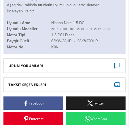
Z
EQC Serisi
Aşağıdaki tabloda ürünlerin uyumlu olduğu araç detayını
inceleyebilirsiniz.
EQE Serisi
Uyumlu Araç
Nissan Note 1.5 DCI
:
Uyumlu Modeller
:
2007, 2008, 2009, 2010, 2011, 2012, 2013
EQS Serisi
Motor Tipi
1.5 DCI Diesel
:
Beygir Gücü
63KW/86HP - 66KW/90HP
:
Motor No
K9K
:
ÜRÜN YORUMLARI
TAKSİT SEÇENEKLERİ
Bu ürüne ilk yorumu siz yapın!
Facebook
Twitter
Yorum Yaz
Pinterest
WhatsApp