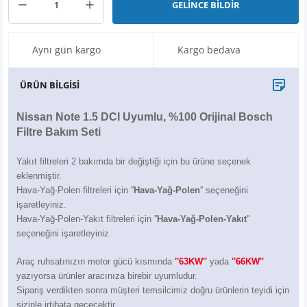
GELİNCE BİLDİR
X6
500 X
Sonata
SLK Serisi
Partner
Symbol
Touran
İX
Staria
S Serisi
Kadjar
Touareg
Aynı gün kargo
Kargo bedava
İX1
Tucson
SPRİNTER
Koleos
Tayron
ÜRÜN BİLGİSİ
İX2
Ioniq 5
VANEO
Renault 5
T-Roc
Nissan Note 1.5 DCI Uyumlu, %100 Orijinal Bosch
Filtre Bakım Seti
İX3
Ioniq 6
VİANO
Zoe
T-Cross
Yakıt filtreleri 2 bakımda bir değiştiği için bu ürüne seçenek
eklenmiştir.
VİTO
Taigo
Hava-Yağ-Polen filtreleri için ''
Hava-Yağ-Polen
'' seçeneğini
işaretleyiniz.
X Serisi
ID.3
Hava-Yağ-Polen-Yakıt filtreleri için ''
Hava-Yağ-Polen-Yakıt
''
seçeneğini işaretleyiniz.
EQA Serisi
ID.4
Araç ruhsatınızın motor gücü kısmında
''63KW'
'
yada
''66KW''
yazıyorsa ürünler aracınıza birebir uyumludur.
EQB Serisi
ID.7
Sipariş verdikten sonra müşteri temsilcimiz doğru ürünlerin teyidi için
sizinle irtibata geçecektir.