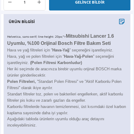
GELİNCE BİLDİR
X6
500 X
Sonata
SLK Serisi
Partner
Symbol
Touran
İX
Staria
S Serisi
Kadjar
Touareg
ÜRÜN BİLGİSİ
İX1
Tucson
SPRİNTER
Koleos
Tayron
Mitsubishi Lancer 1.6
Helvetica, sans-serif; line-height: 20px;">
Uyumlu, %100 Orijinal Bosch Filtre Bakım Seti
İX2
Ioniq 5
VANEO
Renault 5
T-Roc
Hava ve yağ filtreleri için ''
Hava-Yağ
'' seçeneğini işaretleyiniz.
Hava, yağ ve polen filtreleri için ''
Hava-Yağ-Polen
'' seçeneğini
işaretleyiniz.
(Polen Filtresi Karbonludur)
İX3
Ioniq 6
VİANO
Zoe
T-Cross
Her iki seçimde de aracınıza birebir uyumlu orijinal BOSCH marka
ürünler gönderilecektir.
VİTO
Taigo
Polen Filtreleri,
''Standart Polen Filtresi'' ve ''Aktif Karbonlu Polen
Filtresi'' olarak ikiye ayrılır.
X Serisi
ID.3
Standart filtreler toz, polen ve bakterileri engellerken, aktif karbonlu
filtreler pis koku ve zararlı gazları da engeller.
Karbonlu filtrelerde havanın temizlenmesi, üst kısımdaki özel karbon
EQA Serisi
ID.4
kaplama sayesinde daha iyi yapılır.
Aşağıdaki tabloda ürünlerin uyumlu olduğu araç detayını
EQB Serisi
ID.7
inceleyebilirsiniz.