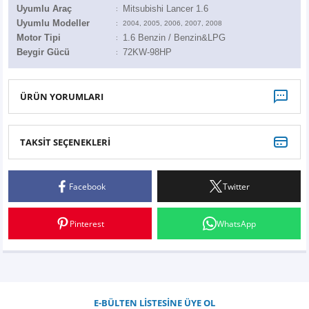
Z
EQC Serisi
Uyumlu Araç
Mitsubishi Lancer 1.6
:
Uyumlu Modeller
:
2004, 2005, 2006, 2007, 2008
Motor Tipi
1.6 Benzin / Benzin&LPG
:
EQE Serisi
Beygir Gücü
72KW-98HP
:
EQS Serisi
ÜRÜN YORUMLARI
TAKSİT SEÇENEKLERİ
Bu ürüne ilk yorumu siz yapın!
Facebook
Twitter
Yorum Yaz
Pinterest
WhatsApp
E-BÜLTEN LİSTESİNE ÜYE OL