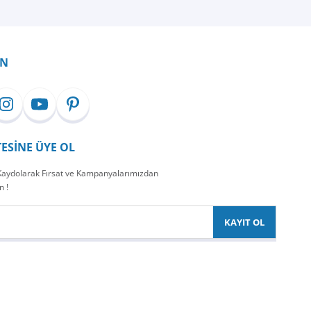
İN
TESİNE ÜYE OL
 Kaydolarak Fırsat ve Kampanyalarımızdan
n !
KAYIT OL