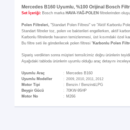
Mercedes B160 Uyumlu, %100 Orijinal Bosch Filtr
Set İçeriği:
Bosch marka
HAVA-YAĞ-POLEN
filtrelerinden oluşu
Polen Filtreleri,
''Standart Polen Filtresi'' ve ''Aktif Karbonlu Polen
Standart filtreler toz, polen ve bakterileri engellerken, aktif karbon
Karbonlu filtrelerde havanın temizlenmesi, üst kısımdaki özel ka
Bu filtre seti ile gönderilecek polen filtresi ''
Karbonlu Polen Filtr
Sipariş verdikten sonra müşteri temsilcimiz doğru ürünlerin teyidi i
Aşağıdaki tabloda ürünlerin uyumlu olduğu araç detayını inceleyeb
Uyumlu Araç
Mercedes B160
:
Uyumlu Modeller
:
2009, 2010, 2011, 2012
Motor Tipi
Benzin / Benzin&LPG
:
Beygir Gücü
7
0KW-95HP
:
Motor No
M266
: