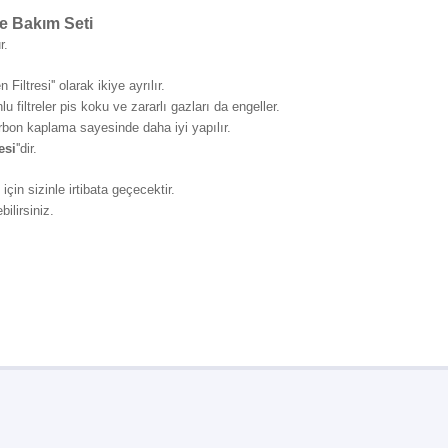
e Bakım Seti
r.
 Filtresi'' olarak ikiye ayrılır.
lu filtreler pis koku ve zararlı gazları da engeller.
rbon kaplama sayesinde daha iyi yapılır.
esi
''dir.
çin sizinle irtibata geçecektir.
ilirsiniz.
Bu ürüne ilk yorumu siz yapın!