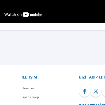
Bu ürüne ilk yorumu siz yapın!
Yorum Yaz
İLETİŞİM
BİZİ TAKİP ED
Hesabım
Sipariş Takip