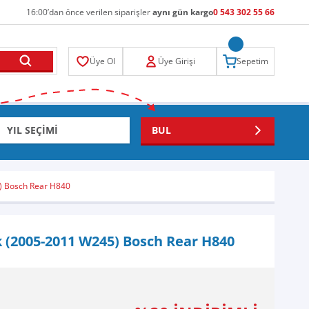
16:00’dan önce verilen siparişler
aynı gün kargo
0 543 302 55 66
Üye Ol
Üye Girişi
Sepetim
BUL
5) Bosch Rear H840
k (2005-2011 W245) Bosch Rear H840