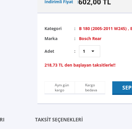
602,00 TL
İndirimli Fiyat
Kategori
B 180 (2005-2011 W245)
,
Marka
Bosch Rear
Adet
218,73 TL den başlayan taksitlerle!!
Aynı gün
Kargo
SEP
kargo
bedava
RI
TAKSİT SEÇENEKLERİ