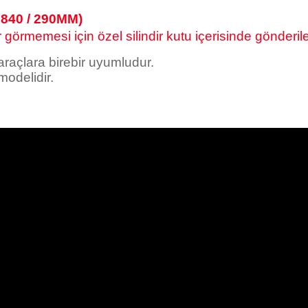
840 / 290MM)
görmemesi için özel silindir kutu içerisinde gönderile
 araçlara birebir uyumludur.
odelidir.