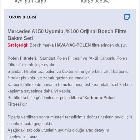
Aynı gün kargo
Kargo bedava
X6
500 X
Sonata
SLK Serisi
Partner
Symbol
Touran
ÜRÜN BİLGİSİ
İX
Staria
S Serisi
Kadjar
Touareg
Mercedes A150 Uyumlu, %100 Orijinal Bosch Filtre
İX1
Tucson
SPRİNTER
Koleos
Tayron
Bakım Seti
Set İçeriği:
Bosch marka
HAVA-YAĞ-POLEN
filtrelerinden oluşur.
İX2
Ioniq 5
VANEO
Renault 5
T-Roc
Polen Filtreleri,
''Standart Polen Filtresi'' ve ''Aktif Karbonlu Polen
Filtresi'' olarak ikiye ayrılır.
İX3
Ioniq 6
VİANO
Zoe
T-Cross
Standart filtreler toz, polen ve bakterileri engellerken, aktif karbonlu
filtreler pis koku ve zararlı gazları da engeller.
VİTO
Taigo
Karbonlu filtrelerde havanın temizlenmesi, üst kısımdaki özel karbon
kaplama sayesinde daha iyi yapılır.
X Serisi
ID.3
Bu filtre seti ile gönderilecek polen filtresi ''
Karbonlu Polen
Filtresi
''dir.
EQA Serisi
ID.4
Sipariş verdikten sonra müşteri temsilcimiz doğru ürünlerin teyidi için
sizinle irtibata geçecektir.
EQB Serisi
ID.7
Aşağıdaki tabloda ürünlerin uyumlu olduğu araç detayını
inceleyebilirsiniz.