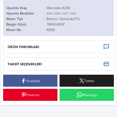
Z
EQC Serisi
Uyumlu Araç
Mercedes A150
:
Uyumlu Modeller
:
2005, 2006, 2007, 2008
EQE Serisi
Motor Tipi
Benzin / Benzin&LPG
:
Beygir Gücü
7
0KW-95HP
:
EQS Serisi
Motor No
M266
:
ÜRÜN YORUMLARI
TAKSİT SEÇENEKLERİ
Bu ürüne ilk yorumu siz yapın!
Facebook
Twitter
Yorum Yaz
Pinterest
WhatsApp