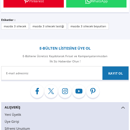
Pinterest
WhatsApp
Z
EQC Serisi
EQE Serisi
Etiketler :
mazda 3 silecek
mazda 3 silecek lastiği
mazda 3 silecek boyutları
EQS Serisi
E-BÜLTEN LİSTESİNE ÜYE OL
E-Bültene Ücretsiz Kaydolarak Fırsat ve Kampanyalarımızdan
İlk Siz Haberdar Olun !
KAYIT OL
ALIŞVERİŞ
Yeni Üyelik
Üye Girişi
Şifremi Unuttum