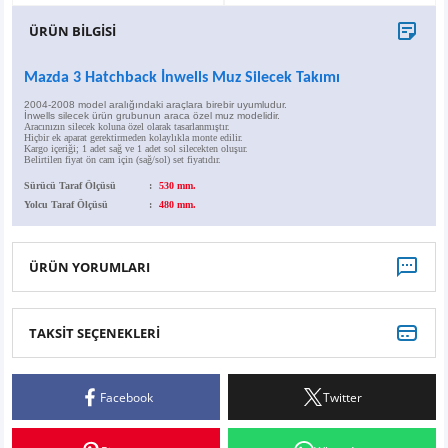
X6
500 X
Sonata
SLK Serisi
Partner
Symbol
Touran
ÜRÜN BİLGİSİ
İX
Staria
S Serisi
Kadjar
Touareg
Mazda 3 Hatchback İnwells Muz Silecek Takımı
2004-2008 model aralığındaki araçlara birebir uyumludur.
İX1
Tucson
SPRİNTER
Koleos
Tayron
İnwells silecek ürün grubunun araca özel muz modelidir.
Aracınızın silecek koluna özel olarak tasarlanmıştır.
Hiçbir ek aparat gerektirmeden kolaylıkla monte edilir.
Kargo içeriği; 1 adet sağ ve 1 adet sol silecekten oluşur.
Belirtilen fiyat ön cam için (sağ/sol) set fiyatıdır.
İX2
Ioniq 5
VANEO
Renault 5
T-Roc
Sürücü Taraf Ölçüsü
:
530 mm.
Yolcu Taraf Ölçüsü
:
480 mm.
İX3
Ioniq 6
VİANO
Zoe
T-Cross
VİTO
Taigo
ÜRÜN YORUMLARI
X Serisi
ID.3
TAKSİT SEÇENEKLERİ
Bu ürüne ilk yorumu siz yapın!
EQA Serisi
ID.4
Facebook
Twitter
Yorum Yaz
EQB Serisi
ID.7