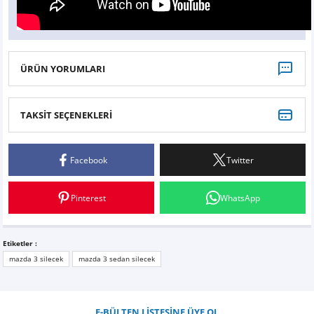
ÜRÜN YORUMLARI
TAKSİT SEÇENEKLERİ
Bu ürüne ilk yorumu siz yapın!
Facebook
Twitter
Yorum Yaz
Pinterest
WhatsApp
Etiketler :
mazda 3 silecek
mazda 3 sedan silecek
E-BÜLTEN LİSTESİNE ÜYE OL