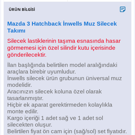
X6
500 X
Sonata
SLK Serisi
Partner
Symbol
Touran
ÜRÜN BİLGİSİ
İX
Staria
S Serisi
Kadjar
Touareg
Mazda 3 Hatchback İnwells Muz Silecek
Takımı
İX1
Tucson
SPRİNTER
Koleos
Tayron
Silecek lastiklerinin taşıma esnasında hasar
görmemesi için özel silindir kutu içerisinde
İX2
Ioniq 5
VANEO
Renault 5
T-Roc
gönderilecektir.
İX3
Ioniq 6
VİANO
Zoe
T-Cross
İlan başlığında belirtilen model aralığındaki
araçlara birebir uyumludur.
İnwells silecek ürün grubunun üniversal muz
VİTO
Taigo
modelidir.
Aracınızın silecek koluna özel olarak
X Serisi
ID.3
tasarlanmıştır.
Hiçbir ek aparat gerektirmeden kolaylıkla
EQA Serisi
ID.4
monte edilir.
Kargo içeriği 1 adet sağ ve 1 adet sol
EQB Serisi
ID.7
silecekten oluşur.
Belirtilen fiyat ön cam için (sağ/sol) set fiyatıdır.