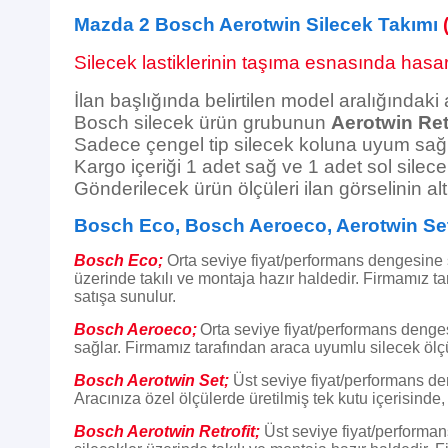
Mazda 2 Bosch Aerotwin Silecek Takımı
Silecek lastiklerinin taşıma esnasında hasar 
İlan başlığında belirtilen model aralığındaki
Bosch silecek ürün grubunun
Aerotwin Ret
Sadece çengel tip silecek koluna uyum sağl
Kargo içeriği 1 adet sağ ve 1 adet sol silece
Gönderilecek ürün ölçüleri ilan görselinin alt 
Bosch Eco, Bosch Aeroeco, Aerotwin Set 
Bosch Eco;
Orta seviye fiyat/performans dengesine
üzerinde takılı ve montaja hazır haldedir.
Firmamız tar
satışa sunulur.
Bosch Aeroeco;
Orta seviye fiyat/performans deng
sağlar. Firmamız tarafından araca uyumlu silecek ölçüle
Bosch Aerotwin Set;
Üst seviye fiyat/performans d
Aracınıza özel ölçülerde üretilmiş tek kutu içerisinde,
Bosch Aerotwin Retrofit;
Üst seviye fiyat/perform