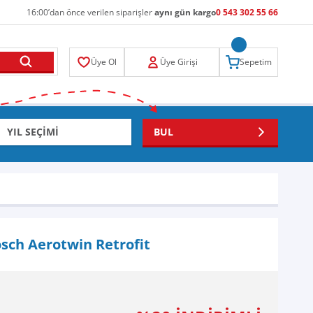
16:00’dan önce verilen siparişler
aynı gün kargo
0 543 302 55 66
Üye Ol
Üye Girişi
Sepetim
BUL
osch Aerotwin Retrofit