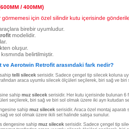
(600MM / 400MM)
görmemesi için özel silindir kutu içerisinde gönderile
 araçlara birebir uyumludur.
rofit
modelidir.
ar.
kten oluşur.
kısmında belirtilmiştir.
ve Aerotwin Retrofit arasındaki fark nedir?
 sahip
telli silecek
serisidir. Sadece çengel tip silecek koluna u
afından araca uyumlu silecek ölçüleri seçilerek, biri sağ ve biri 
esine sahip
muz silecek
serisidir. Her kutu içerisinde bulunan 6 
ri seçilerek, biri sağ ve biri sol olmak üzere iki ayrı kutudan se
engesine sahip
muz silecek
serisidir. Araca özel montaj aparatı s
 sağ ve sol olmak üzere ikili set halinde satışa sunulur.
ans dengesine sahip
muz silecek
serisidir. Sadece çengel tip si