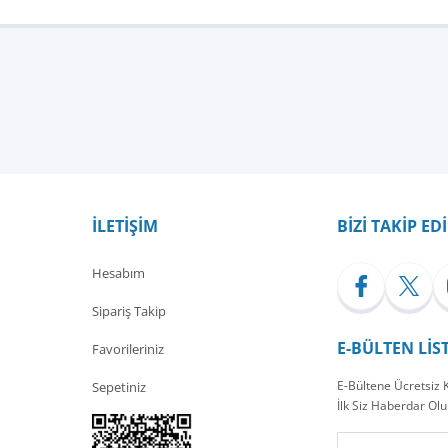
Bu ürüne ilk yorumu siz yapın!
Yorum Yaz
İLETİŞİM
BİZİ TAKİP ED
Hesabım
Sipariş Takip
E-BÜLTEN LİS
Favorileriniz
E-Bültene Ücretsiz
Sepetiniz
İlk Siz Haberdar Olu