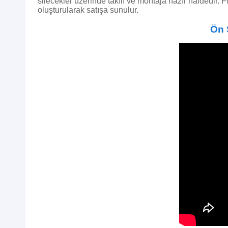
silecekler üzerinde takılı ve montaja hazır haldedir.
F
oluşturularak satışa sunulur.
Ön 