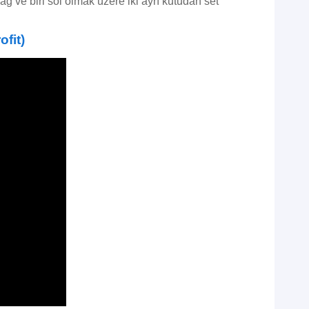
ağ ve biri sol olmak üzere iki ayrı kutudan set
fit)