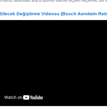
irmamız tarafından araca uyumlu silecek ölçüleri seçilerek, biri s
Silecek Değiştirme Videosu
(Bosch Aerotwin Retro