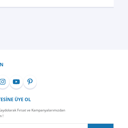
İN
TESİNE ÜYE OL
 Kaydolarak Fırsat ve Kampanyalarımızdan
n !