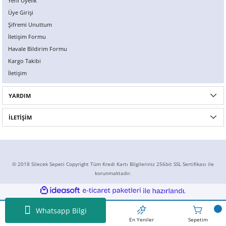
Yeni Üyelik
Üye Girişi
Şifremi Unuttum
İletişim Formu
Havale Bildirim Formu
Kargo Takibi
İletişim
YARDIM
İLETİŞİM
© 2018 Silecek Sepeti Copyright Tüm Kredi Kartı Bilgileriniz 256bit SSL Sertifikası ile
korunmaktadır.
ideasoft
ile
e-
hazırlandı.
ticaret
paketleri
Whatsapp Bilgi
Ansayfa
İndirimdekiler
En Yeniler
Sepetim