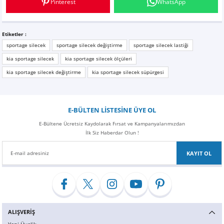
Pinterest
WhatsApp
Z
EQC Serisi
EQE Serisi
Etiketler :
sportage silecek
sportage silecek değiştirme
sportage silecek lastiği
EQS Serisi
kia sportage silecek
kia sportage silecek ölçüleri
kia sportage silecek değiştirme
kia sportage silecek süpürgesi
E-BÜLTEN LİSTESİNE ÜYE OL
E-Bültene Ücretsiz Kaydolarak Fırsat ve Kampanyalarımızdan
İlk Siz Haberdar Olun !
KAYIT OL
ALIŞVERİŞ