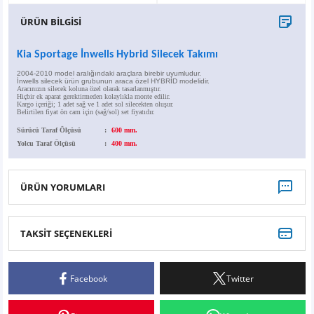
X6
500 X
Sonata
SLK Serisi
Partner
Symbol
Touran
ÜRÜN BİLGİSİ
İX
Staria
S Serisi
Kadjar
Touareg
Kia Sportage İnwells Hybrid Silecek Takımı
2004-2010 model aralığındaki araçlara birebir uyumludur.
İX1
Tucson
SPRİNTER
Koleos
Tayron
İnwells silecek ürün grubunun araca özel HYBRİD modelidir.
Aracınızın silecek koluna özel olarak tasarlanmıştır.
Hiçbir ek aparat gerektirmeden kolaylıkla monte edilir.
Kargo içeriği; 1 adet sağ ve 1 adet sol silecekten oluşur.
Belirtilen fiyat ön cam için (sağ/sol) set fiyatıdır.
İX2
Ioniq 5
VANEO
Renault 5
T-Roc
Sürücü Taraf Ölçüsü
:
600 mm.
Yolcu Taraf Ölçüsü
:
400 mm.
İX3
Ioniq 6
VİANO
Zoe
T-Cross
VİTO
Taigo
ÜRÜN YORUMLARI
X Serisi
ID.3
TAKSİT SEÇENEKLERİ
Bu ürüne ilk yorumu siz yapın!
EQA Serisi
ID.4
Facebook
Twitter
Yorum Yaz
EQB Serisi
ID.7