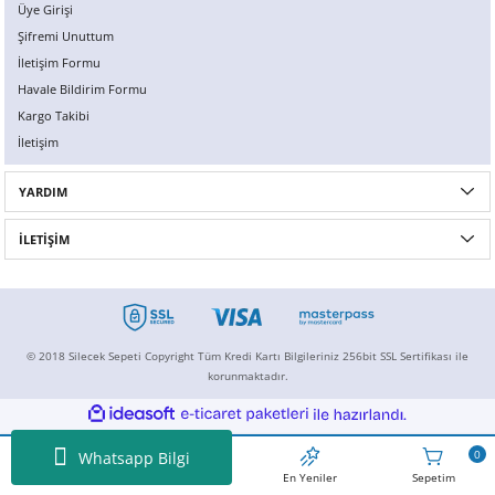
Üye Girişi
Şifremi Unuttum
İletişim Formu
Havale Bildirim Formu
Kargo Takibi
İletişim
YARDIM
İLETİŞİM
© 2018 Silecek Sepeti Copyright Tüm Kredi Kartı Bilgileriniz 256bit SSL Sertifikası ile
korunmaktadır.
ideasoft
ile
e-
hazırlandı.
ticaret
paketleri
0
Whatsapp Bilgi
Ansayfa
İndirimdekiler
En Yeniler
Sepetim