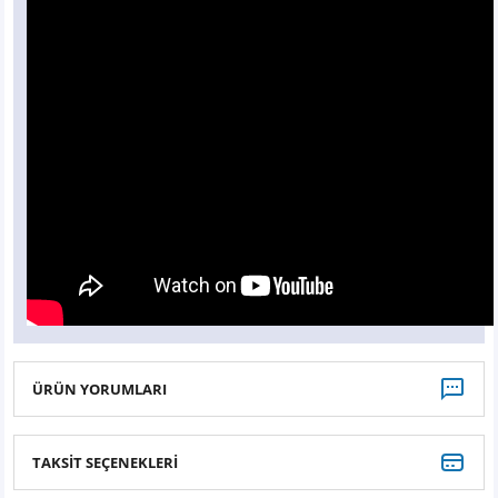
Z
EQC Serisi
EQE Serisi
EQS Serisi
ÜRÜN YORUMLARI
TAKSİT SEÇENEKLERİ