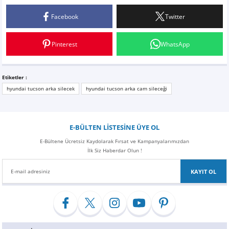
2015 Tucson
Facebook
Twitter
Sileceği 2015 model Hyundai Tucson için aldım birebir uyum sağlıyor kalite olarak
başarılı boşuna servise 200tl vermeyin
Pinterest
WhatsApp
Gökhan Ayan | 07/04/2021
Etiketler :
Yorum Yaz
hyundai tucson arka silecek
hyundai tucson arka cam sileceği
E-BÜLTEN LİSTESİNE ÜYE OL
E-Bültene Ücretsiz Kaydolarak Fırsat ve Kampanyalarımızdan
İlk Siz Haberdar Olun !
KAYIT OL