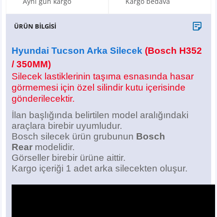
Aynı gün kargo
Kargo bedava
X6
500 X
Sonata
SLK Serisi
Partner
Symbol
Touran
ÜRÜN BİLGİSİ
İX
Staria
S Serisi
Kadjar
Touareg
Hyundai Tucson Arka Silecek
(Bosch H352
İX1
Tucson
SPRİNTER
Koleos
Tayron
/ 350MM)
Silecek lastiklerinin taşıma esnasında hasar
İX2
Ioniq 5
VANEO
Renault 5
T-Roc
görmemesi için özel silindir kutu içerisinde
gönderilecektir.
İX3
Ioniq 6
VİANO
Zoe
T-Cross
İlan başlığında belirtilen model aralığındaki
araçlara birebir uyumludur.
VİTO
Taigo
Bosch silecek ürün grubunun
Bosch
Rear
modelidir.
X Serisi
ID.3
Görseller birebir ürüne aittir.
Kargo içeriği 1 adet arka silecekten oluşur.
EQA Serisi
ID.4
EQB Serisi
ID.7