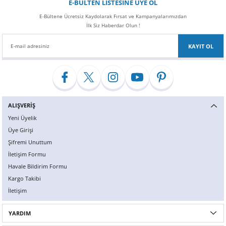
E-BÜLTEN LİSTESİNE ÜYE OL
teslımat surecı harıka. tesekkurler sileceksepeti ve oto bilir.
E-Bültene Ücretsiz Kaydolarak Fırsat ve Kampanyalarımızdan
TEVFİK SONGÜR | 20/01/2020
İlk Siz Haberdar Olun !
KAYIT OL
Yorum Yaz
ALIŞVERİŞ
Yeni Üyelik
Üye Girişi
Şifremi Unuttum
İletişim Formu
Havale Bildirim Formu
Kargo Takibi
İletişim
YARDIM