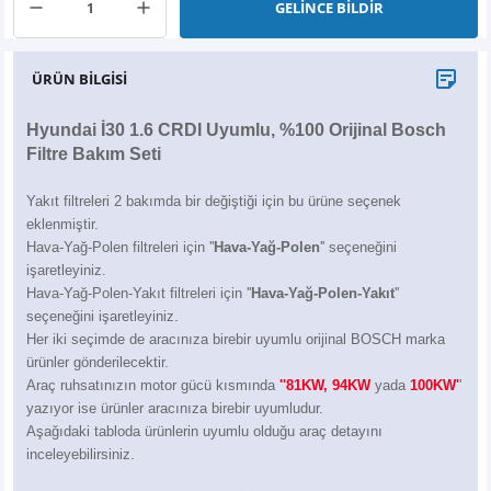
GELİNCE BİLDİR
X6
500 X
Sonata
SLK Serisi
Partner
Symbol
Touran
İX
Staria
S Serisi
Kadjar
Touareg
ÜRÜN BİLGİSİ
İX1
Tucson
SPRİNTER
Koleos
Tayron
Hyundai İ30 1.6 CRDI Uyumlu, %100 Orijinal Bosch
Filtre Bakım Seti
İX2
Ioniq 5
VANEO
Renault 5
T-Roc
Yakıt filtreleri 2 bakımda bir değiştiği için bu ürüne seçenek
eklenmiştir.
İX3
Ioniq 6
VİANO
Zoe
T-Cross
Hava-Yağ-Polen filtreleri için ''
Hava-Yağ-Polen
'' seçeneğini
işaretleyiniz.
VİTO
Taigo
Hava-Yağ-Polen-Yakıt filtreleri için ''
Hava-Yağ-Polen-Yakıt
''
seçeneğini işaretleyiniz.
Her iki seçimde de aracınıza birebir uyumlu orijinal BOSCH marka
X Serisi
ID.3
ürünler gönderilecektir.
Araç ruhsatınızın motor gücü kısmında
''81KW, 94KW
yada
100KW'
'
EQA Serisi
ID.4
yazıyor ise ürünler aracınıza birebir uyumludur.
Aşağıdaki tabloda ürünlerin uyumlu olduğu araç detayını
EQB Serisi
ID.7
inceleyebilirsiniz.