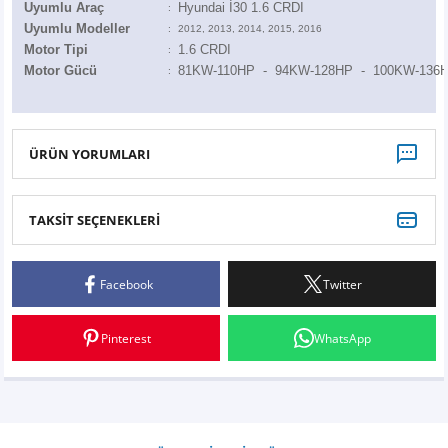
Uyumlu Araç
Hyundai İ30 1.6 CRDI
Z
EQC Serisi
:
Uyumlu Modeller
:
2012, 2013, 2014, 2015, 2016
Motor Tipi
1.6 CRDI
:
EQE Serisi
Motor Gücü
81KW-110HP - 94
KW-128HP - 100KW-136
:
EQS Serisi
ÜRÜN YORUMLARI
TAKSİT SEÇENEKLERİ
hızlı ve güvenilir.
Facebook
Twitter
bakım paketinin müdavimiyiz. paketleme ve gönderi hızı tartışılmaz. marka zaten
kendini belli ediyor.
Pinterest
WhatsApp
TEVFİK SONGÜR | 06/03/2024
bakım paketi
cuma gunu sıparıs verdım urunler bugun kargodan teslım edıldı. paketleme ve