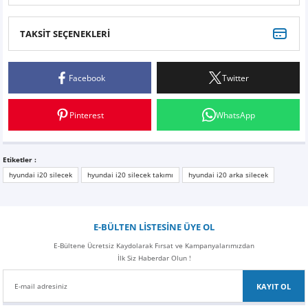
TAKSİT SEÇENEKLERİ
Teşekkürler
Facebook
Twitter
Ürünü teslim aldım güzel paketlenmiş ve sağlam geldi orijinal ürün kaliteli hizmet
teşekkürler
Pinterest
WhatsApp
F... B... | 11/03/2026
Yesekürler
Etiketler :
hyundai i20 silecek
hyundai i20 silecek takımı
hyundai i20 arka silecek
Ürünü teslim aldım güzel paketlenmiş ve ürün gercekten cok kaliteli yolanmiş cok
tesekür ederim
Mustafa Yılmaztürk | 27/01/2021
E-BÜLTEN LİSTESİNE ÜYE OL
E-Bültene Ücretsiz Kaydolarak Fırsat ve Kampanyalarımızdan
Teşekkür
İlk Siz Haberdar Olun !
Mükemmel paketleme ve hizmet için teşekkür ederim. aynı gün kargoya verildi.
KAYIT OL
kalite harıka ve hediye için teşekkür ederim.