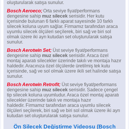
oluşturularak satışa sunulur.
Bosch Aeroeco;
Orta seviye fiyat/performans
dengesine sahip
muz silecek
serisidir. Her kutu
içerisinde bulunan 6 farklı aparat sayesinde 10 farklı
silecek koluna uyum sağlar. Firmamız tarafından araca
uyumlu silecek ölçüleri seçilerek, biri sağ ve biri sol
olmak üzere iki ayrı kutudan set oluşturularak satışa
sunulur.
Bosch Aerotwin Set;
Üst seviye fiyat/performans
dengesine sahip
muz silecek
serisidir. Araca özel
montaj aparatı silecekler üzerinde takılı ve montaja hazır
haldedir. Aracınıza özel ölçülerde üretilmiş tek kutu
içerisinde, sağ ve sol olmak üzere ikili set halinde satışa
sunulur.
Bosch Aerotwin Retrofit;
Üst seviye fiyat/performans
dengesine sahip
muz silecek
serisidir. Sadece çengel
tip silecek koluna uyumludur. Araca özel montaj aparatı
silecekler üzerinde takılı ve montaja hazır
haldedir.
Firmamız tarafından araca uyumlu silecek
ölçüleri seçilerek, biri sağ ve biri sol olmak üzere iki ayrı
kutudan set oluşturularak satışa sunulur.
Ön Silecek Değiştirme Videosu
(Bosch