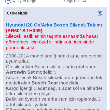
Aynı gün kargo
Kargo bedava
X6
500 X
Sonata
SLK Serisi
Partner
Symbol
Touran
ÜRÜN BİLGİSİ
İX
Staria
S Serisi
Kadjar
Touareg
Hyundai i20 Ön/Arka Bosch Silecek Takımı
İX1
Tucson
SPRİNTER
Koleos
Tayron
(AR601S / H309)
Silecek lastiklerinin taşıma esnasında hasar
İX2
Ioniq 5
VANEO
Renault 5
T-Roc
görmemesi için özel silindir kutu içerisinde
gönderilecektir.
İX3
Ioniq 6
VİANO
Zoe
T-Cross
2008-2014 model aralığındaki araçlara birebir
uyumludur.
VİTO
Taigo
Ön silecekler Bosch silecek ürün grubunun
Aerotwin Set
modelidir.
X Serisi
ID.3
Arka silecek Bosch silecek ürün grubunun tek
modeli olan
Bosch Rear
modelidir.
Kargo içeriği 1 adet sağ, 1 adet sol ve bir adet
EQA Serisi
ID.4
arka silecekten oluşur.
Belirtilen fiyat ön ve arka cam için toplamda 3
EQB Serisi
ID.7
adet silecek
fiyatıdır.
Gönderilecek ürünlerin tüm bilgileri ve montaj