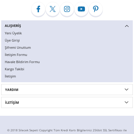
H... A... | 22/12/2020
Yorum Yaz
ALIŞVERİŞ
Yeni Üyelik
Üye Girişi
Şifremi Unuttum
İletişim Formu
Havale Bildirim Formu
Kargo Takibi
İletişim
YARDIM
İLETİŞİM
© 2018 Silecek Sepeti Copyright Tüm Kredi Kartı Bilgileriniz 256bit SSL Sertifikası ile