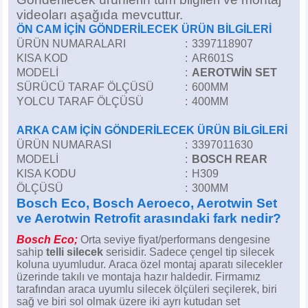
Z
EQC Serisi
videoları aşağıda mevcuttur.
ÖN CAM İÇİN GÖNDERİLECEK ÜRÜN BİLGİLERİ
EQE Serisi
ÜRÜN NUMARALARI
:
3397118907
KISA KOD
:
AR601S
MODELİ
:
AEROTWİN SET
EQS Serisi
SÜRÜCÜ TARAF ÖLÇÜSÜ
:
600MM
YOLCU TARAF ÖLÇÜSÜ
:
400MM
ARKA CAM İÇİN GÖNDERİLECEK ÜRÜN BİLGİLERİ
ÜRÜN NUMARASI
:
3397011630
MODELİ
:
BOSCH REAR
KISA KODU
:
H309
ÖLÇÜSÜ
:
300MM
Bosch Eco, Bosch Aeroeco, Aerotwin Set
ve Aerotwin Retrofit arasındaki fark nedir?
Bosch Eco;
Orta seviye fiyat/performans dengesine
sahip
telli silecek
serisidir. Sadece çengel tip silecek
koluna uyumludur.
Araca özel montaj aparatı silecekler
üzerinde takılı ve montaja hazır haldedir.
Firmamız
tarafından araca uyumlu silecek ölçüleri seçilerek, biri
sağ ve biri sol olmak üzere iki ayrı kutudan set