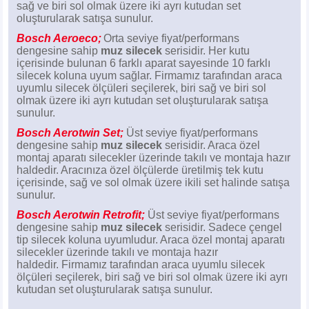
sağ ve biri sol olmak üzere iki ayrı kutudan set
Z
EQC Serisi
oluşturularak satışa sunulur.
Bosch Aeroeco;
Orta seviye fiyat/performans
EQE Serisi
dengesine sahip
muz silecek
serisidir. Her kutu
içerisinde bulunan 6 farklı aparat sayesinde 10 farklı
EQS Serisi
silecek koluna uyum sağlar. Firmamız tarafından araca
uyumlu silecek ölçüleri seçilerek, biri sağ ve biri sol
olmak üzere iki ayrı kutudan set oluşturularak satışa
sunulur.
Bosch Aerotwin Set;
Üst seviye fiyat/performans
dengesine sahip
muz silecek
serisidir. Araca özel
montaj aparatı silecekler üzerinde takılı ve montaja hazır
haldedir. Aracınıza özel ölçülerde üretilmiş tek kutu
içerisinde, sağ ve sol olmak üzere ikili set halinde satışa
sunulur.
Bosch Aerotwin Retrofit;
Üst seviye fiyat/performans
dengesine sahip
muz silecek
serisidir. Sadece çengel
tip silecek koluna uyumludur. Araca özel montaj aparatı
silecekler üzerinde takılı ve montaja hazır
haldedir.
Firmamız tarafından araca uyumlu silecek
ölçüleri seçilerek, biri sağ ve biri sol olmak üzere iki ayrı
kutudan set oluşturularak satışa sunulur.