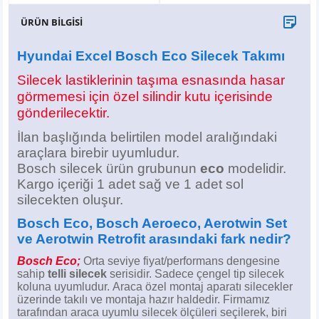
X6
500 X
Sonata
SLK Serisi
Partner
Symbol
Touran
ÜRÜN BİLGİSİ
İX
Staria
S Serisi
Kadjar
Touareg
Hyundai Excel Bosch Eco Silecek Takımı
Silecek lastiklerinin taşıma esnasında hasar
İX1
Tucson
SPRİNTER
Koleos
Tayron
görmemesi için özel silindir kutu içerisinde
gönderilecektir.
İX2
Ioniq 5
VANEO
Renault 5
T-Roc
İlan başlığında belirtilen model aralığındaki
araçlara birebir uyumludur.
İX3
Ioniq 6
VİANO
Zoe
T-Cross
Bosch silecek ürün grubunun
eco
modelidir.
Kargo içeriği 1 adet sağ ve 1 adet sol
VİTO
Taigo
silecekten oluşur.
X Serisi
ID.3
Bosch Eco, Bosch Aeroeco, Aerotwin Set
ve Aerotwin Retrofit arasındaki fark nedir?
EQA Serisi
ID.4
Bosch Eco;
Orta seviye fiyat/performans dengesine
sahip
telli silecek
serisidir. Sadece çengel tip silecek
koluna uyumludur.
Araca özel montaj aparatı silecekler
EQB Serisi
ID.7
üzerinde takılı ve montaja hazır haldedir.
Firmamız
tarafından araca uyumlu silecek ölçüleri seçilerek, biri