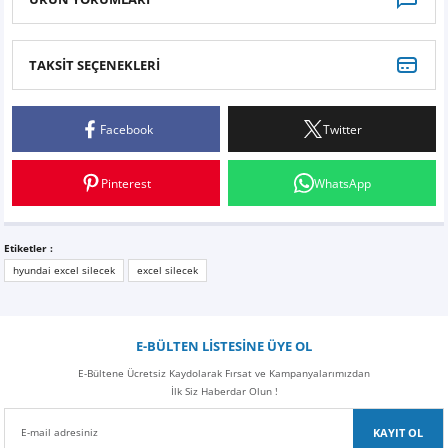
TAKSİT SEÇENEKLERİ
Bu ürüne ilk yorumu siz yapın!
Facebook
Twitter
Yorum Yaz
Pinterest
WhatsApp
Etiketler :
hyundai excel silecek
excel silecek
E-BÜLTEN LİSTESİNE ÜYE OL
E-Bültene Ücretsiz Kaydolarak Fırsat ve Kampanyalarımızdan
İlk Siz Haberdar Olun !
KAYIT OL