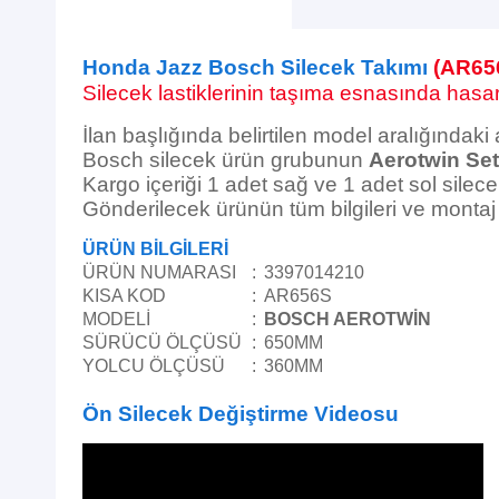
Honda Jazz Bosch Silecek Takımı
(AR65
Silecek lastiklerinin taşıma esnasında hasar 
İlan başlığında belirtilen model aralığındaki
Bosch silecek ürün grubunun
Aerotwin Set
Kargo içeriği 1 adet sağ ve 1 adet sol silece
Gönderilecek ürünün tüm bilgileri ve monta
ÜRÜN BİLGİLERİ
ÜRÜN NUMARASI
:
3397014210
KISA KOD
:
AR656S
MODELİ
:
BOSCH AEROTWİN
SÜRÜCÜ ÖLÇÜSÜ
:
650MM
YOLCU ÖLÇÜSÜ
:
360MM
Ön Silecek Değiştirme Videosu