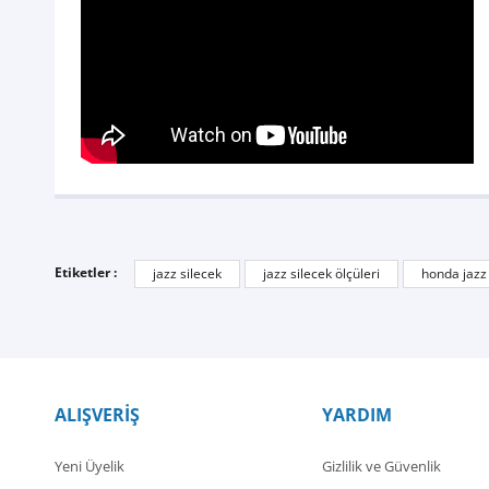
Etiketler :
jazz silecek
jazz silecek ölçüleri
honda jazz 
Süper
Ürün zaten son derece kaliteli. Gönderim ise ondan daha iyi. Harik
Derviş ilhan Böke | 17/09/2024
ALIŞVERİŞ
YARDIM
Yorum Yaz
Yeni Üyelik
Gizlilik ve Güvenlik