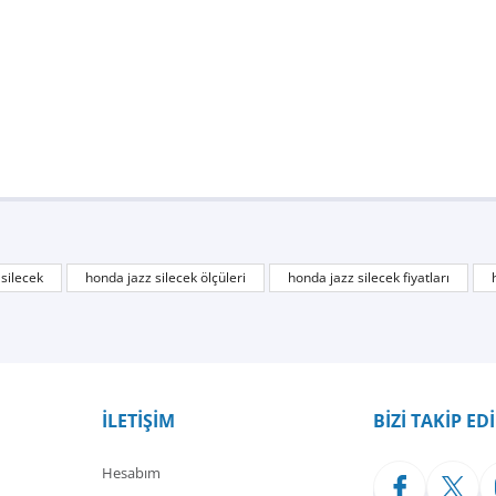
silecek
honda jazz silecek ölçüleri
honda jazz silecek fiyatları
a paketlenmiş. Teşekkürler
İLETİŞİM
BİZİ TAKİP ED
Hesabım