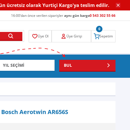
gün ücretsiz olarak Yurtiçi Kargo'ya teslim edilir.
16:00’dan önce verilen siparişler
aynı gün kargo
0 543 302 55 66
0
Üye Ol
Üye Girişi
Sepetim
BUL
) Bosch Aerotwin AR656S