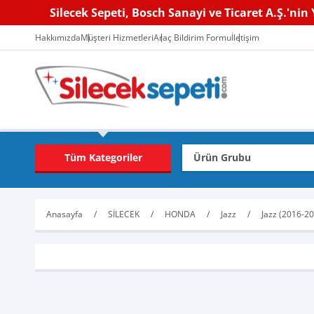
Silecek Sepeti, Bosch Sanayi ve Ticaret A.Ş.'nin Y
Hakkımızda
Müşteri Hizmetleri
Araç Bildirim Formu
İletişim
Tüm Kategoriler
Anasayfa
SİLECEK
HONDA
Jazz
Jazz (2016-2