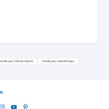
honda jazz silecek ölçüsü
honda jazz silecek boyu
İN