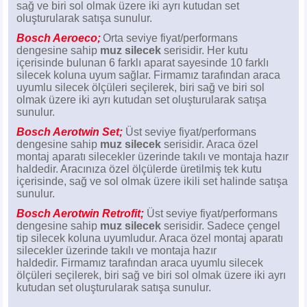
sağ ve biri sol olmak üzere iki ayrı kutudan set
Z
EQC Serisi
oluşturularak satışa sunulur.
Bosch Aeroeco;
Orta seviye fiyat/performans
EQE Serisi
dengesine sahip
muz silecek
serisidir. Her kutu
içerisinde bulunan 6 farklı aparat sayesinde 10 farklı
EQS Serisi
silecek koluna uyum sağlar. Firmamız tarafından araca
uyumlu silecek ölçüleri seçilerek, biri sağ ve biri sol
olmak üzere iki ayrı kutudan set oluşturularak satışa
sunulur.
Bosch Aerotwin Set;
Üst seviye fiyat/performans
dengesine sahip
muz silecek
serisidir. Araca özel
montaj aparatı silecekler üzerinde takılı ve montaja hazır
haldedir. Aracınıza özel ölçülerde üretilmiş tek kutu
içerisinde, sağ ve sol olmak üzere ikili set halinde satışa
sunulur.
Bosch Aerotwin Retrofit;
Üst seviye fiyat/performans
dengesine sahip
muz silecek
serisidir. Sadece çengel
tip silecek koluna uyumludur. Araca özel montaj aparatı
silecekler üzerinde takılı ve montaja hazır
haldedir.
Firmamız tarafından araca uyumlu silecek
ölçüleri seçilerek, biri sağ ve biri sol olmak üzere iki ayrı
kutudan set oluşturularak satışa sunulur.