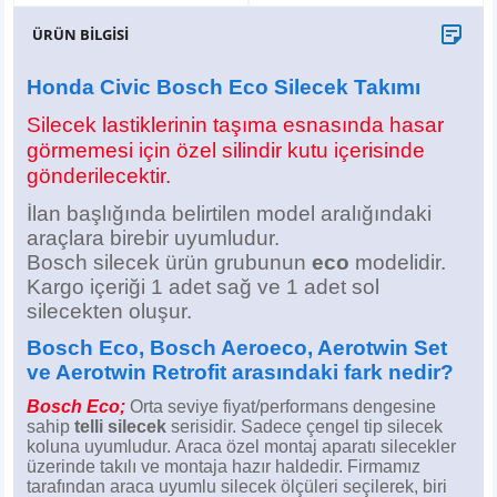
X6
500 X
Sonata
SLK Serisi
Partner
Symbol
Touran
ÜRÜN BİLGİSİ
İX
Staria
S Serisi
Kadjar
Touareg
Honda Civic Bosch Eco Silecek Takımı
Silecek lastiklerinin taşıma esnasında hasar
İX1
Tucson
SPRİNTER
Koleos
Tayron
görmemesi için özel silindir kutu içerisinde
gönderilecektir.
İX2
Ioniq 5
VANEO
Renault 5
T-Roc
İlan başlığında belirtilen model aralığındaki
araçlara birebir uyumludur.
İX3
Ioniq 6
VİANO
Zoe
T-Cross
Bosch silecek ürün grubunun
eco
modelidir.
Kargo içeriği 1 adet sağ ve 1 adet sol
VİTO
Taigo
silecekten oluşur.
X Serisi
ID.3
Bosch Eco, Bosch Aeroeco, Aerotwin Set
ve Aerotwin Retrofit arasındaki fark nedir?
EQA Serisi
ID.4
Bosch Eco;
Orta seviye fiyat/performans dengesine
sahip
telli silecek
serisidir. Sadece çengel tip silecek
koluna uyumludur.
Araca özel montaj aparatı silecekler
EQB Serisi
ID.7
üzerinde takılı ve montaja hazır haldedir.
Firmamız
tarafından araca uyumlu silecek ölçüleri seçilerek, biri