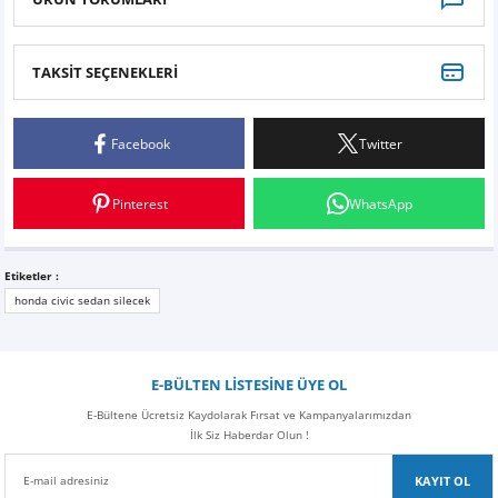
TAKSİT SEÇENEKLERİ
Bu ürüne ilk yorumu siz yapın!
Facebook
Twitter
Yorum Yaz
Pinterest
WhatsApp
Etiketler :
honda civic sedan silecek
E-BÜLTEN LİSTESİNE ÜYE OL
E-Bültene Ücretsiz Kaydolarak Fırsat ve Kampanyalarımızdan
İlk Siz Haberdar Olun !
KAYIT OL