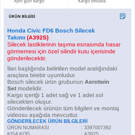
Aynı gün kargo
Kargo bedava
X6
500 X
Sonata
SLK Serisi
Partner
Symbol
Touran
ÜRÜN BİLGİSİ
İX
Staria
S Serisi
Kadjar
Touareg
Honda Civic FD6 Bosch Silecek
İX1
Tucson
SPRİNTER
Koleos
Tayron
Takımı
(A392S)
Silecek lastiklerinin taşıma esnasında hasar
İX2
Ioniq 5
VANEO
Renault 5
T-Roc
görmemesi için özel silindir kutu içerisinde
gönderilecektir.
İX3
Ioniq 6
VİANO
Zoe
T-Cross
İlan başlığında belirtilen model aralığındaki
araçlara birebir uyumludur.
VİTO
Taigo
Bosch silecek ürün grubunun
Aerotwin
Set
modelidir.
X Serisi
ID.3
Kargo içeriği 1 adet sağ ve 1 adet sol
silecekten oluşur.
Gönderilecek ürünün tüm bilgileri ve montaj
EQA Serisi
ID.4
videosu aşağıda mevcuttur.
GÖNDERİLECEK ÜRÜN BİLGİLERİ
EQB Serisi
ID.7
ÜRÜN NUMARASI
:
3397007392
KISA KOD
:
A392S