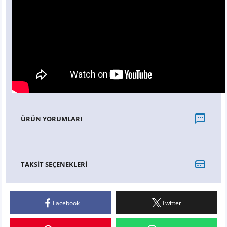
ÜRÜN YORUMLARI
TAKSİT SEÇENEKLERİ
Başarılı.....
Fiyat pahalı gibi gelebilir ama bundan önceki siparişim 4 yıl önce 50 000 km...
Facebook
Twitter
Bir kere alın kafanız ağrımasın.. Silecek sepeti çok hızlı kargo. Güzel
paketleme teşekkürler. Teretdüt etmeden söyleyin....
Y... H... | 11/01/2021