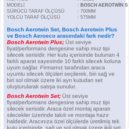
Z
EQC Serisi
MODELİ
:
BOSCH AEROTWİN S
SÜRÜCÜ TARAF ÖLÇÜSÜ
:
700MM
EQE Serisi
YOLCU TARAF ÖLÇÜSÜ
:
575MM
Bosch Aerotwin Set, Bosch Aerotwin Plus
EQS Serisi
ve Bosch Aeroeco arasındaki fark nedir?
Bosch Aerotwin Plus;
Üst seviye
fiyat/performans dengesine sahip muz tipi
silecek serisidir. Her kutu içerisinde bulunan 4
farklı aparat sayesinde 10 farklı silecek koluna
uyum sağlar. Firmamız tarafından araca
uyumlu silecek ölçüleri seçilerek, biri sağ ve
biri sol olmak üzere iki ayrı kutudan set
oluşturularak satışa sunulur.
Bosch Aerotwin Set;
Üst seviye
fiyat/performans dengesine sahip muz tipi
silecek serisidir. Araca özel montaj aparatı
silecekler üzerinde takılı ve montaja hazır
haldedir. Aracınıza özel ölçülerde üretilmiş tek
kutu içerisinde, sağ ve sol olmak üzere ikili set