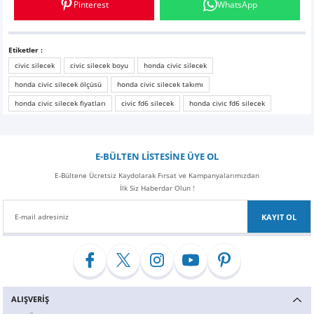
Pinterest
WhatsApp
Hızlı-Uyumlu-Kaliteli
Etiketler :
Siparişi Denizli'den verdim, 1 gün sonra elimdeydi, aracıma sıkıntısız uydu ve
civic silecek
civic silecek boyu
honda civic silecek
fiyat olarak diğer satış sitelerine nazaran uygun, çok memnun kaldım
alışverişten. Ayrıca ürün gerçekten 10 numara, pahalı evet ama tık ses
honda civic silecek ölçüsü
honda civic silecek takımı
çıkmıyor, atlama yapmıyor.
honda civic silecek fiyatları
civic fd6 silecek
honda civic fd6 silecek
Ş... A... | 06/01/2017
Yorum Yaz
E-BÜLTEN LİSTESİNE ÜYE OL
E-Bültene Ücretsiz Kaydolarak Fırsat ve Kampanyalarımızdan
İlk Siz Haberdar Olun !
KAYIT OL
ALIŞVERİŞ