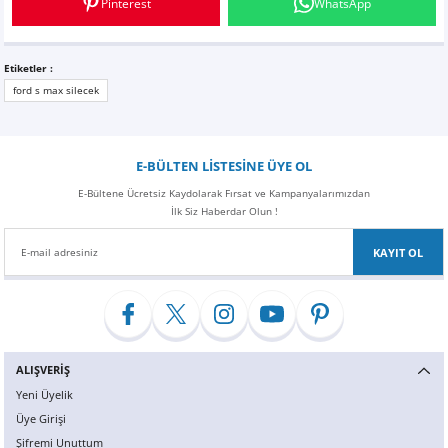
Pinterest
WhatsApp
Z
EQC Serisi
EQE Serisi
Etiketler :
ford s max silecek
EQS Serisi
E-BÜLTEN LİSTESİNE ÜYE OL
E-Bültene Ücretsiz Kaydolarak Fırsat ve Kampanyalarımızdan
İlk Siz Haberdar Olun !
KAYIT OL
ALIŞVERİŞ
Yeni Üyelik
Üye Girişi
Şifremi Unuttum