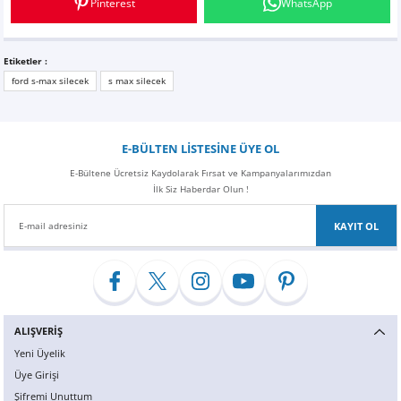
Pinterest
WhatsApp
Z
EQC Serisi
EQE Serisi
Etiketler :
ford s-max silecek
s max silecek
EQS Serisi
E-BÜLTEN LİSTESİNE ÜYE OL
E-Bültene Ücretsiz Kaydolarak Fırsat ve Kampanyalarımızdan
İlk Siz Haberdar Olun !
KAYIT OL
ALIŞVERİŞ
Yeni Üyelik
Üye Girişi
Şifremi Unuttum