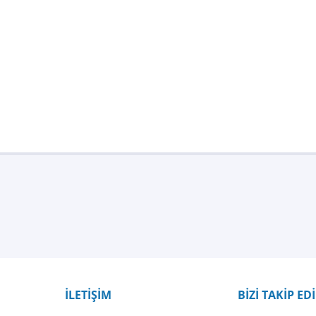
Bu ürüne ilk yorumu siz yapın!
Yorum Yaz
İLETİŞİM
BİZİ TAKİP ED