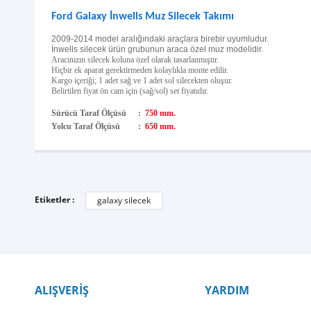
Ford Galaxy İnwells Muz Silecek Takımı
2009-2014 model aralığındaki araçlara birebir uyumludur.
İnwells silecek ürün grubunun araca özel muz modelidir.
Aracınızın silecek koluna özel olarak tasarlanmıştır.
Hiçbir ek aparat gerektirmeden kolaylıkla monte edilir.
Kargo içeriği; 1 adet sağ ve 1 adet sol silecekten oluşur.
Belirtilen fiyat ön cam için (sağ/sol) set fiyatıdır.
Sürücü Taraf Ölçüsü
:
750 mm.
Yolcu Taraf Ölçüsü
:
650 mm.
Etiketler :
galaxy silecek
ALIŞVERİŞ
YARDIM