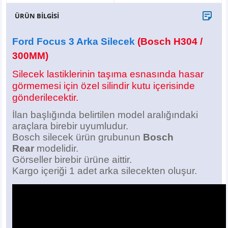
X6
500 X
Sonata
SLK Serisi
Partner
Symbol
Touran
ÜRÜN BİLGİSİ
İX
Staria
S Serisi
Kadjar
Touareg
Ford Focus 3 Arka Silecek
(Bosch H304 /
300MM)
İX1
Tucson
SPRİNTER
Koleos
Tayron
Silecek lastiklerinin taşıma esnasında hasar
İX2
Ioniq 5
VANEO
Renault 5
T-Roc
görmemesi için özel silindir kutu içerisinde
gönderilecektir.
İX3
Ioniq 6
VİANO
Zoe
T-Cross
İlan başlığında belirtilen model aralığındaki
araçlara birebir uyumludur.
VİTO
Taigo
Bosch silecek ürün grubunun
Bosch
Rear
modelidir.
X Serisi
ID.3
Görseller birebir ürüne aittir.
Kargo içeriği 1 adet arka silecekten oluşur.
EQA Serisi
ID.4
EQB Serisi
ID.7