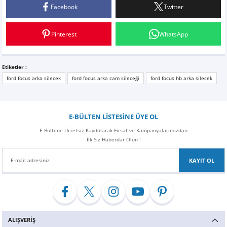
Kaliteli hizmet
Facebook
Twitter
Orjinal ürün, paketleme mükemmel yapılmış, gönderim hızlı.
Pinterest
WhatsApp
O... Ç... | 15/04/2020
Yorum Yaz
Etiketler :
ford focus arka silecek
ford focus arka cam sileceği
ford focus hb arka silecek
E-BÜLTEN LİSTESİNE ÜYE OL
E-Bültene Ücretsiz Kaydolarak Fırsat ve Kampanyalarımızdan
İlk Siz Haberdar Olun !
KAYIT OL
ALIŞVERİŞ