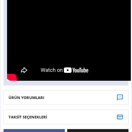
Z
EQC Serisi
EQE Serisi
EQS Serisi
ÜRÜN YORUMLARI
TAKSİT SEÇENEKLERİ