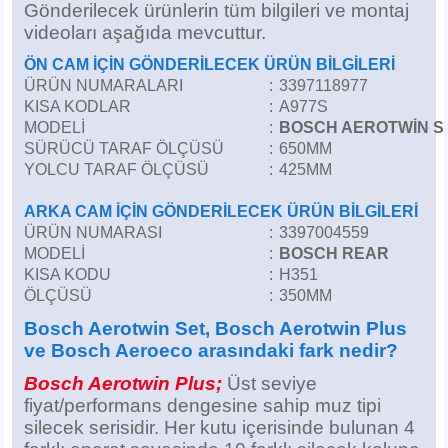
Gönderilecek ürünlerin tüm bilgileri ve montaj
Z
EQC Serisi
videoları aşağıda mevcuttur.
EQE Serisi
ÖN CAM İÇİN GÖNDERİLECEK ÜRÜN BİLGİLERİ
ÜRÜN NUMARALARI
:
3397118977
KISA KODLAR
:
A977S
EQS Serisi
MODELİ
:
BOSCH AEROTWİN S
SÜRÜCÜ TARAF ÖLÇÜSÜ
:
650MM
YOLCU TARAF ÖLÇÜSÜ
:
425MM
ARKA CAM İÇİN GÖNDERİLECEK ÜRÜN BİLGİLERİ
ÜRÜN NUMARASI
:
3397004559
MODELİ
:
BOSCH REAR
KISA KODU
:
H351
ÖLÇÜSÜ
:
350MM
Bosch Aerotwin Set, Bosch Aerotwin Plus
ve Bosch Aeroeco arasındaki fark nedir?
Bosch Aerotwin Plus;
Üst seviye
fiyat/performans dengesine sahip muz tipi
silecek serisidir. Her kutu içerisinde bulunan 4