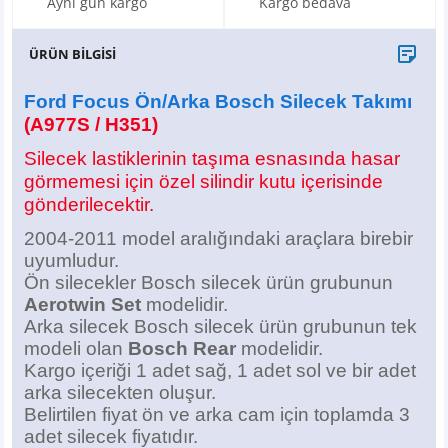
Aynı gün kargo
Kargo bedava
X6
500 X
Sonata
SLK Serisi
Partner
Symbol
Touran
ÜRÜN BİLGİSİ
İX
Staria
S Serisi
Kadjar
Touareg
Ford Focus Ön/Arka Bosch Silecek Takımı
İX1
Tucson
SPRİNTER
Koleos
Tayron
(A977S / H351)
Silecek lastiklerinin taşıma esnasında hasar
İX2
Ioniq 5
VANEO
Renault 5
T-Roc
görmemesi için özel silindir kutu içerisinde
gönderilecektir.
İX3
Ioniq 6
VİANO
Zoe
T-Cross
2004-2011 model aralığındaki araçlara birebir
uyumludur.
VİTO
Taigo
Ön silecekler Bosch silecek ürün grubunun
Aerotwin Set
modelidir.
X Serisi
ID.3
Arka silecek Bosch silecek ürün grubunun tek
modeli olan
Bosch Rear
modelidir.
EQA Serisi
ID.4
Kargo içeriği 1 adet sağ, 1 adet sol ve bir adet
arka silecekten oluşur.
EQB Serisi
ID.7
Belirtilen fiyat ön ve arka cam için toplamda 3
adet silecek
fiyatıdır.