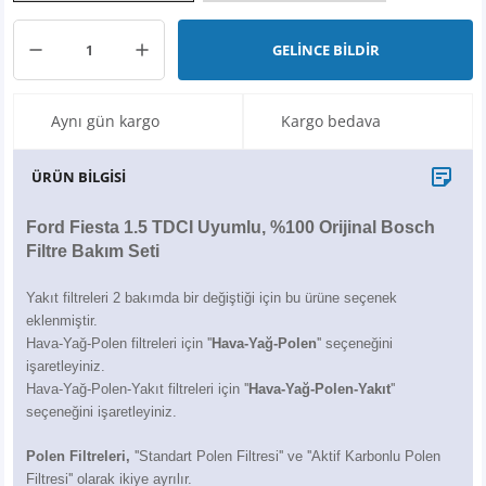
X6
500 X
Sonata
SLK Serisi
Partner
Symbol
Touran
GELİNCE BİLDİR
İX
Staria
S Serisi
Kadjar
Touareg
Aynı gün kargo
Kargo bedava
İX1
Tucson
SPRİNTER
Koleos
Tayron
ÜRÜN BİLGİSİ
İX2
Ioniq 5
VANEO
Renault 5
T-Roc
Ford Fiesta 1.5 TDCI Uyumlu, %100 Orijinal Bosch
İX3
Ioniq 6
VİANO
Zoe
T-Cross
Filtre Bakım Seti
VİTO
Taigo
Yakıt filtreleri 2 bakımda bir değiştiği için bu ürüne seçenek
eklenmiştir.
X Serisi
ID.3
Hava-Yağ-Polen filtreleri için ''
Hava-Yağ-Polen
'' seçeneğini
işaretleyiniz.
Hava-Yağ-Polen-Yakıt filtreleri için ''
Hava-Yağ-Polen-Yakıt
EQA Serisi
ID.4
''
seçeneğini işaretleyiniz.
EQB Serisi
ID.7
Polen Filtreleri,
''Standart Polen Filtresi'' ve ''Aktif Karbonlu Polen
Filtresi'' olarak ikiye ayrılır.