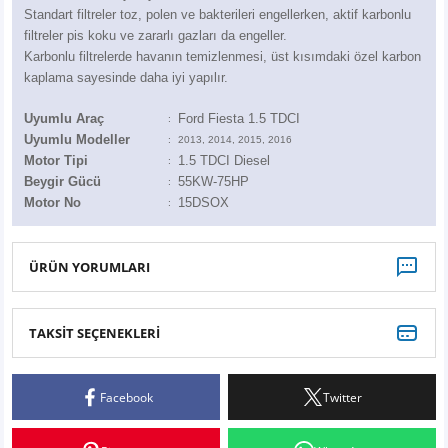
Z
EQC Serisi
Standart filtreler toz, polen ve bakterileri engellerken, aktif karbonlu
filtreler pis koku ve zararlı gazları da engeller.
Karbonlu filtrelerde havanın temizlenmesi, üst kısımdaki özel karbon
EQE Serisi
kaplama sayesinde daha iyi yapılır.
EQS Serisi
Uyumlu Araç
Ford Fiesta 1.5 TDCI
:
Uyumlu Modeller
:
2013, 2014, 2015, 2016
Motor Tipi
1.5 TDCI Diesel
:
Beygir Gücü
55KW-75HP
:
Motor No
15DSOX
:
ÜRÜN YORUMLARI
TAKSİT SEÇENEKLERİ
Bu ürüne ilk yorumu siz yapın!
Facebook
Twitter
Yorum Yaz