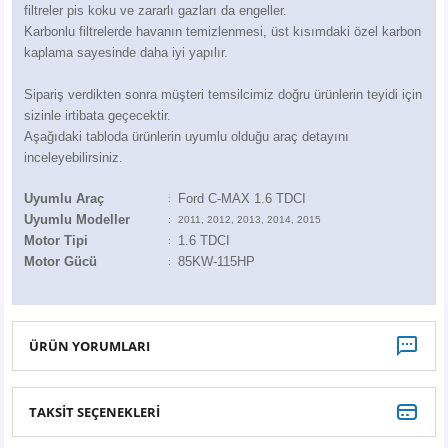
Z
EQC Serisi
filtreler pis koku ve zararlı gazları da engeller.
Karbonlu filtrelerde havanın temizlenmesi, üst kısımdaki özel karbon
kaplama sayesinde daha iyi yapılır.
EQE Serisi
Sipariş verdikten sonra müşteri temsilcimiz doğru ürünlerin teyidi için
EQS Serisi
sizinle irtibata geçecektir.
Aşağıdaki tabloda ürünlerin uyumlu olduğu araç detayını
inceleyebilirsiniz.
Uyumlu Araç
Ford C-MAX 1.6 TDCI
:
Uyumlu Modeller
:
2011, 2012, 2013, 2014, 2015
Motor Tipi
1.6 TDCI
:
Motor Gücü
85KW-115HP
:
ÜRÜN YORUMLARI
TAKSİT SEÇENEKLERİ
Bu ürüne ilk yorumu siz yapın!