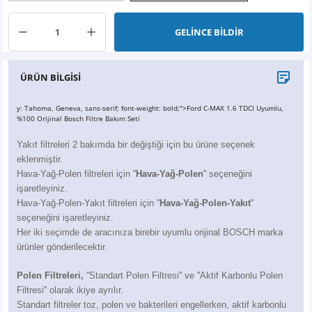
X6
500 X
Sonata
SLK Serisi
Partner
Symbol
Touran
GELİNCE BİLDİR
İX
Staria
S Serisi
Kadjar
Touareg
ÜRÜN BİLGİSİ
İX1
Tucson
SPRİNTER
Koleos
Tayron
y: Tahoma, Geneva, sans-serif; font-weight: bold;">Ford C-MAX 1.6 TDCI Uyumlu,
İX2
Ioniq 5
VANEO
Renault 5
T-Roc
%100 Orijinal Bosch Filtre Bakım Seti
Yakıt filtreleri 2 bakımda bir değiştiği için bu ürüne seçenek
İX3
Ioniq 6
VİANO
Zoe
T-Cross
eklenmiştir.
Hava-Yağ-Polen filtreleri için ''
Hava-Yağ-Polen
'' seçeneğini
VİTO
Taigo
işaretleyiniz.
Hava-Yağ-Polen-Yakıt filtreleri için ''
Hava-Yağ-Polen-Yakıt
''
X Serisi
ID.3
seçeneğini işaretleyiniz.
Her iki seçimde de aracınıza birebir uyumlu orijinal BOSCH marka
ürünler gönderilecektir.
EQA Serisi
ID.4
Polen Filtreleri,
''Standart Polen Filtresi'' ve ''Aktif Karbonlu Polen
EQB Serisi
ID.7
Filtresi'' olarak ikiye ayrılır.
Standart filtreler toz, polen ve bakterileri engellerken, aktif karbonlu