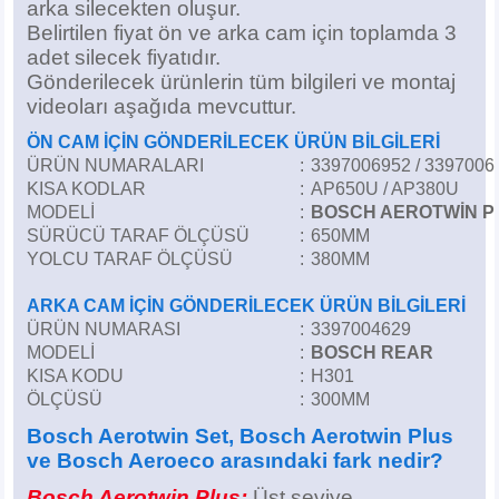
arka silecekten oluşur.
Z
EQC Serisi
Belirtilen fiyat ön ve arka cam için toplamda 3
adet silecek
fiyatıdır.
EQE Serisi
Gönderilecek ürünlerin tüm bilgileri ve montaj
videoları aşağıda mevcuttur.
EQS Serisi
ÖN CAM İÇİN GÖNDERİLECEK ÜRÜN BİLGİLERİ
ÜRÜN NUMARALARI
:
3397006952 / 3397006
KISA KODLAR
:
AP650U / AP380U
MODELİ
:
BOSCH AEROTWİN P
SÜRÜCÜ TARAF ÖLÇÜSÜ
:
650MM
YOLCU TARAF ÖLÇÜSÜ
:
380MM
ARKA CAM İÇİN GÖNDERİLECEK ÜRÜN BİLGİLERİ
ÜRÜN NUMARASI
:
3397004629
MODELİ
:
BOSCH REAR
KISA KODU
:
H301
ÖLÇÜSÜ
:
300MM
Bosch Aerotwin Set, Bosch Aerotwin Plus
ve Bosch Aeroeco arasındaki fark nedir?
Bosch Aerotwin Plus;
Üst seviye