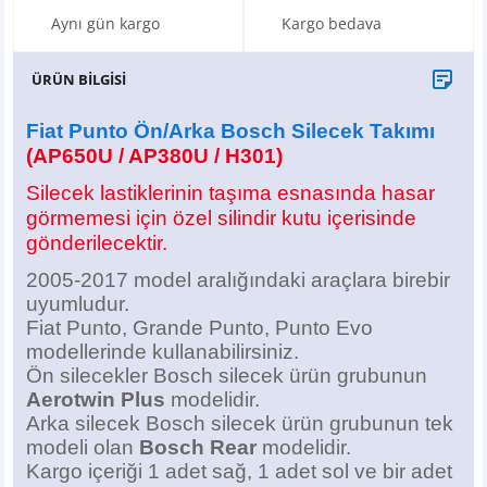
X6
500 X
Sonata
SLK Serisi
Partner
Symbol
Touran
Aynı gün kargo
Kargo bedava
İX
Staria
S Serisi
Kadjar
Touareg
ÜRÜN BİLGİSİ
İX1
Tucson
SPRİNTER
Koleos
Tayron
Fiat Punto Ön/Arka Bosch Silecek Takımı
(AP650U / AP380U / H301)
İX2
Ioniq 5
VANEO
Renault 5
T-Roc
Silecek lastiklerinin taşıma esnasında hasar
görmemesi için özel silindir kutu içerisinde
İX3
Ioniq 6
VİANO
Zoe
T-Cross
gönderilecektir.
2005-2017 model aralığındaki araçlara birebir
VİTO
Taigo
uyumludur.
Fiat Punto, Grande Punto, Punto Evo
X Serisi
ID.3
modellerinde kullanabilirsiniz.
Ön silecekler Bosch silecek ürün grubunun
EQA Serisi
ID.4
Aerotwin Plus
modelidir.
Arka silecek Bosch silecek ürün grubunun tek
EQB Serisi
ID.7
modeli olan
Bosch Rear
modelidir.
Kargo içeriği 1 adet sağ, 1 adet sol ve bir adet