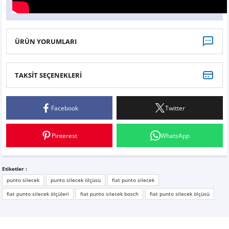
ÜRÜN YORUMLARI
TAKSİT SEÇENEKLERİ
Gayet sağlam
Facebook
Twitter
Bu kadar hızlı teslimat yapan bir yer görmedim. Ürünler gayet güzel paketlenmişti.
Teşekkür ederim.
Pinterest
WhatsApp
Tolga Hançerli | 29/05/2025
Etiketler :
Yorum Yaz
punto silecek
punto silecek ölçüsü
fiat punto silecek
fiat punto silecek ölçüleri
fiat punto silecek bosch
fiat punto silecek ölçüsü