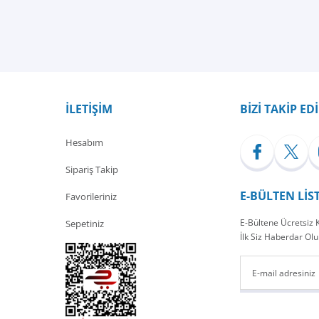
Bu ürüne ilk yorumu siz yapın!
Yorum Yaz
İLETİŞİM
BİZİ TAKİP ED
Hesabım
Sipariş Takip
E-BÜLTEN LİS
Favorileriniz
E-Bültene Ücretsiz
Sepetiniz
İlk Siz Haberdar Olu