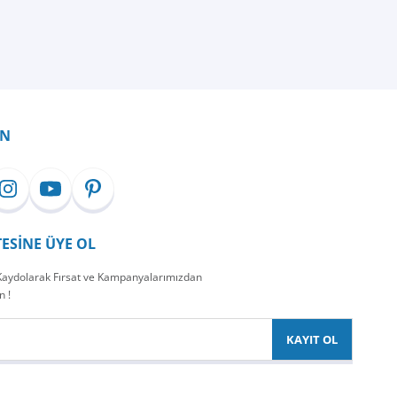
İN
TESİNE ÜYE OL
 Kaydolarak Fırsat ve Kampanyalarımızdan
n !
KAYIT OL