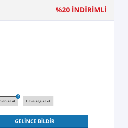
%20 İNDİRİMLİ
len-Yakıt
Hava-Yağ-Yakıt
GELİNCE BİLDİR