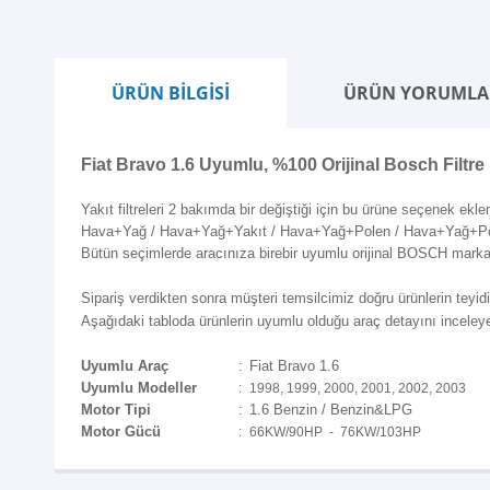
ÜRÜN BİLGİSİ
ÜRÜN YORUMLA
Fiat Bravo 1.6 Uyumlu, %100 Orijinal Bosch Filtre
Yakıt filtreleri 2 bakımda bir değiştiği için bu ürüne seçenek eklen
Hava+Yağ / Hava+Yağ+Yakıt / Hava+Yağ+Polen / Hava+Yağ+Polen+
Bütün seçimlerde aracınıza birebir uyumlu orijinal BOSCH marka 
Sipariş verdikten sonra müşteri temsilcimiz doğru ürünlerin teyidi i
Aşağıdaki tabloda ürünlerin uyumlu olduğu araç detayını inceleyeb
Uyumlu Araç
Fiat Bravo 1.6
:
Uyumlu Modeller
:
1998, 1999, 2000, 2001, 2002, 2003
Motor Tipi
1.6 Benzin / Benzin&LPG
:
Motor Gücü
:
66KW/90HP - 76KW/103HP