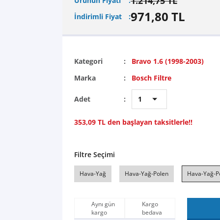
1.214,75 TL
Ürünün Fiyatı
971,80 TL
İndirimli Fiyat
Kategori
Bravo 1.6 (1998-2003)
Marka
Bosch Filtre
Adet
353,09 TL den başlayan taksitlerle!!
Filtre Seçimi
Hava-Yağ
Hava-Yağ-Polen
Hava-Yağ-Po
Aynı gün
Kargo
kargo
bedava