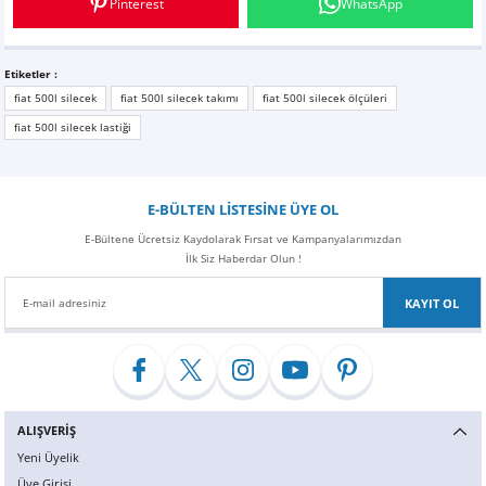
Pinterest
WhatsApp
Muhammet Özdeniz | 03/10/2019
Z
EQC Serisi
EQE Serisi
Yorum Yaz
Etiketler :
fiat 500l silecek
fiat 500l silecek takımı
fiat 500l silecek ölçüleri
EQS Serisi
fiat 500l silecek lastiği
E-BÜLTEN LİSTESİNE ÜYE OL
E-Bültene Ücretsiz Kaydolarak Fırsat ve Kampanyalarımızdan
İlk Siz Haberdar Olun !
KAYIT OL
ALIŞVERİŞ
Yeni Üyelik
Üye Girişi