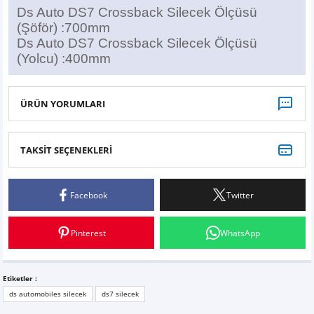
Ds Auto DS7 Crossback Silecek Ölçüsü
(Şöför) :700mm
Ds Auto DS7 Crossback Silecek Ölçüsü
(Yolcu) :400mm
ÜRÜN YORUMLARI
TAKSİT SEÇENEKLERİ
Bu ürüne ilk yorumu siz yapın!
Facebook
Twitter
Yorum Yaz
Pinterest
WhatsApp
Etiketler :
ds automobiles silecek
ds7 silecek