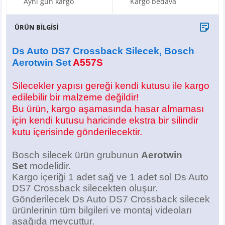
Aynı gün kargo
Kargo bedava
X6
500 X
Sonata
SLK Serisi
Partner
Symbol
Touran
ÜRÜN BİLGİSİ
İX
Staria
S Serisi
Kadjar
Touareg
Ds Auto DS7 Crossback Silecek, Bosch
İX1
Tucson
SPRİNTER
Koleos
Tayron
Aerotwin Set
A557S
İX2
Ioniq 5
VANEO
Renault 5
T-Roc
Silecekler yapısı gereği kendi kutusu ile kargo
edilebilir bir malzeme değildir!
İX3
Ioniq 6
VİANO
Zoe
T-Cross
Bu ürün, kargo aşamasında hasar almaması
için kendi kutusu haricinde ekstra bir silindir
kutu içerisinde gönderilecektir.
VİTO
Taigo
Bosch silecek ürün grubunun
Aerotwin
X Serisi
ID.3
Set
modelidir.
Kargo içeriği 1 adet sağ ve 1 adet sol Ds Auto
EQA Serisi
ID.4
DS7 Crossback silecekten oluşur.
Gönderilecek Ds Auto DS7 Crossback silecek
EQB Serisi
ID.7
ürünlerinin tüm bilgileri ve montaj videoları
aşağıda mevcuttur.