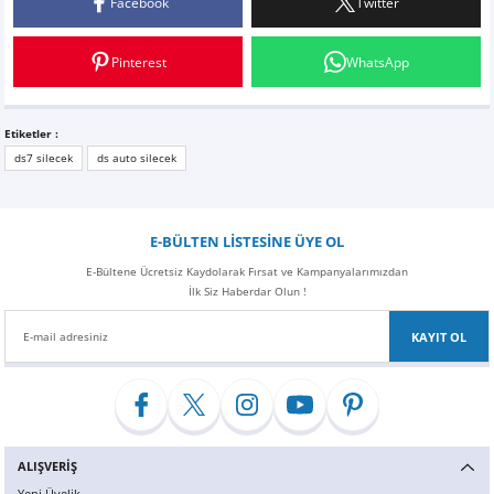
Facebook
Twitter
Yorum Yaz
Pinterest
WhatsApp
Etiketler :
ds7 silecek
ds auto silecek
E-BÜLTEN LİSTESİNE ÜYE OL
E-Bültene Ücretsiz Kaydolarak Fırsat ve Kampanyalarımızdan
İlk Siz Haberdar Olun !
KAYIT OL
ALIŞVERİŞ
Yeni Üyelik