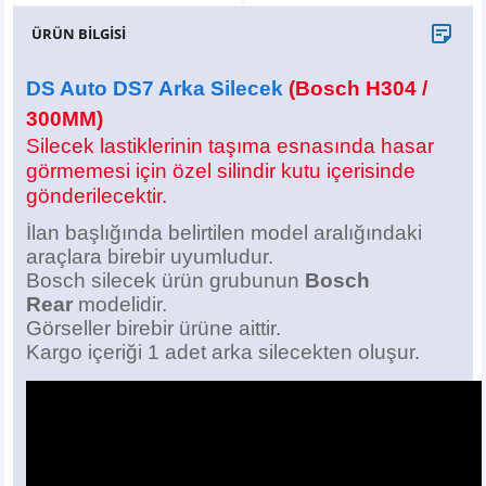
X6
500 X
Sonata
SLK Serisi
Partner
Symbol
Touran
ÜRÜN BİLGİSİ
İX
Staria
S Serisi
Kadjar
Touareg
DS Auto DS7 Arka Silecek
(Bosch H304 /
300MM)
İX1
Tucson
SPRİNTER
Koleos
Tayron
Silecek lastiklerinin taşıma esnasında hasar
görmemesi için özel silindir kutu içerisinde
İX2
Ioniq 5
VANEO
Renault 5
T-Roc
gönderilecektir.
İlan başlığında belirtilen model aralığındaki
İX3
Ioniq 6
VİANO
Zoe
T-Cross
araçlara birebir uyumludur.
Bosch silecek ürün grubunun
Bosch
VİTO
Taigo
Rear
modelidir.
Görseller birebir ürüne aittir.
X Serisi
ID.3
Kargo içeriği 1 adet arka silecekten oluşur.
EQA Serisi
ID.4
EQB Serisi
ID.7