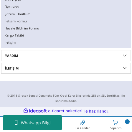
Üye Girişi
Şifremi Unuttum
İletişim Formu
Havale Bildirim Formu
Kargo Takibi
İletişim
YARDIM
İLETİŞİM
© 2018 Silecek Sepeti Copyright Tüm Kredi Kartı Bilgileriniz 256bit SSL Sertifikası ile
korunmaktadır.
ideasoft
ile
e-
hazırlandı.
ticaret
paketleri
Whatsapp Bilgi
Ansayfa
İndirimdekiler
En Yeniler
Sepetim