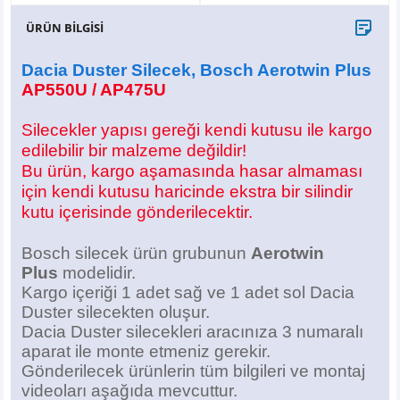
X6
500 X
Sonata
SLK Serisi
Partner
Symbol
Touran
ÜRÜN BİLGİSİ
İX
Staria
S Serisi
Kadjar
Touareg
Dacia Duster Silecek, Bosch Aerotwin Plus
AP550U / AP475U
İX1
Tucson
SPRİNTER
Koleos
Tayron
Silecekler yapısı gereği kendi kutusu ile kargo
İX2
Ioniq 5
VANEO
Renault 5
T-Roc
edilebilir bir malzeme değildir!
Bu ürün, kargo aşamasında hasar almaması
için kendi kutusu haricinde ekstra bir silindir
İX3
Ioniq 6
VİANO
Zoe
T-Cross
kutu içerisinde gönderilecektir.
VİTO
Taigo
Bosch silecek ürün grubunun
Aerotwin
Plus
modelidir.
X Serisi
ID.3
Kargo içeriği 1 adet sağ ve 1 adet sol Dacia
Duster silecekten oluşur.
EQA Serisi
ID.4
Dacia Duster silecekleri aracınıza 3 numaralı
aparat ile monte etmeniz gerekir.
EQB Serisi
ID.7
Gönderilecek ürünlerin tüm bilgileri ve montaj
videoları aşağıda mevcuttur.