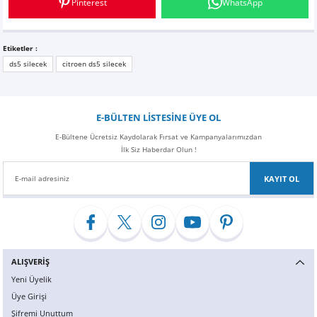
Pinterest
WhatsApp
Z
EQC Serisi
EQE Serisi
Etiketler :
ds5 silecek
citroen ds5 silecek
EQS Serisi
E-BÜLTEN LİSTESİNE ÜYE OL
E-Bültene Ücretsiz Kaydolarak Fırsat ve Kampanyalarımızdan
İlk Siz Haberdar Olun !
KAYIT OL
ALIŞVERİŞ
Yeni Üyelik
Üye Girişi
Şifremi Unuttum