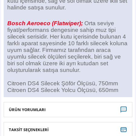
kutu içerisinde, sağ ve sol olmak üzere ikili set
halinde satışa sunulur.
Bosch Aeroeco (Flatwiper);
Orta seviye
fiyat/performans dengesine sahip muz tipi
silecek serisidir. Her kutu içerisinde bulunan 4
farklı aparat sayesinde 10 farklı silecek koluna
uyum sağlar. Firmamız tarafından araca
uyumlu silecek ölçüleri seçilerek, biri sağ ve
biri sol olmak üzere iki ayrı kutudan set
oluşturularak satışa sunulur.
Citroen DS4 Silecek Şöför Ölçüsü, 750mm
Citroen DS4 Silecek Yolcu Ölçüsü, 650mm
ÜRÜN YORUMLARI
TAKSİT SEÇENEKLERİ
Bu ürüne ilk yorumu siz yapın!