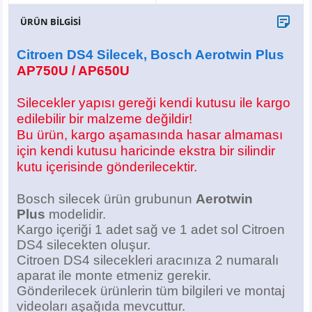
X6
500 X
Sonata
SLK Serisi
Partner
Symbol
Touran
ÜRÜN BİLGİSİ
İX
Staria
S Serisi
Kadjar
Touareg
Citroen DS4 Silecek, Bosch Aerotwin Plus
AP750U / AP650U
İX1
Tucson
SPRİNTER
Koleos
Tayron
Silecekler yapısı gereği kendi kutusu ile kargo
İX2
Ioniq 5
VANEO
Renault 5
T-Roc
edilebilir bir malzeme değildir!
Bu ürün, kargo aşamasında hasar almaması
İX3
Ioniq 6
VİANO
Zoe
T-Cross
için kendi kutusu haricinde ekstra bir silindir
kutu içerisinde gönderilecektir.
VİTO
Taigo
Bosch silecek ürün grubunun
Aerotwin
Plus
modelidir.
X Serisi
ID.3
Kargo içeriği 1 adet sağ ve 1 adet sol Citroen
DS4 silecekten oluşur.
EQA Serisi
ID.4
Citroen DS4 silecekleri aracınıza 2 numaralı
aparat ile monte etmeniz gerekir.
EQB Serisi
ID.7
Gönderilecek ürünlerin tüm bilgileri ve montaj
videoları aşağıda mevcuttur.