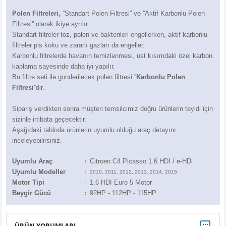
Z
EQC Serisi
Polen Filtreleri,
''Standart Polen Filtresi'' ve ''Aktif Karbonlu Polen
Filtresi'' olarak ikiye ayrılır.
EQE Serisi
Standart filtreler toz, polen ve bakterileri engellerken, aktif karbonlu
filtreler pis koku ve zararlı gazları da engeller.
EQS Serisi
Karbonlu filtrelerde havanın temizlenmesi, üst kısımdaki özel karbon
kaplama sayesinde daha iyi yapılır.
Bu filtre seti ile gönderilecek polen filtresi ''
Karbonlu Polen
Filtresi
''dir.
Sipariş verdikten sonra müşteri temsilcimiz doğru ürünlerin teyidi için
sizinle irtibata geçecektir.
Aşağıdaki tabloda ürünlerin uyumlu olduğu araç detayını
inceleyebilirsiniz.
Uyumlu Araç
Citroen C4 Picasso 1.6 HDI / e-HDi
:
Uyumlu Modeller
:
2010, 2011, 2012, 2013, 2014, 2015
Motor Tipi
1.6 HDI Euro 5 Motor
:
Beygir Gücü
92HP - 112HP - 115HP
:
ÜRÜN YORUMLARI