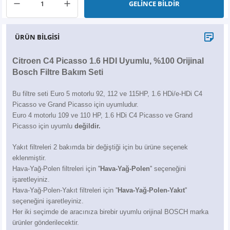
GELİNCE BİLDİR
X6
500 X
Sonata
SLK Serisi
Partner
Symbol
Touran
İX
Staria
S Serisi
Kadjar
Touareg
ÜRÜN BİLGİSİ
İX1
Tucson
SPRİNTER
Koleos
Tayron
Citroen C4 Picasso 1.6 HDI Uyumlu, %100 Orijinal
Bosch Filtre Bakım Seti
İX2
Ioniq 5
VANEO
Renault 5
T-Roc
Bu filtre seti Euro 5 motorlu 92, 112 ve 115HP, 1.6 HDi/e-HDi
C4
Picasso ve Grand Picasso için uyumludur.
İX3
Ioniq 6
VİANO
Zoe
T-Cross
Euro 4 motorlu 109 ve 110 HP, 1.6 HDi C4 Picasso ve Grand
Picasso için uyumlu
değildir.
VİTO
Taigo
Yakıt filtreleri 2 bakımda bir değiştiği için bu ürüne seçenek
eklenmiştir.
X Serisi
ID.3
Hava-Yağ-Polen filtreleri için ''
Hava-Yağ-Polen
'' seçeneğini
işaretleyiniz.
EQA Serisi
ID.4
Hava-Yağ-Polen-Yakıt filtreleri için ''
Hava-Yağ-Polen-Yakıt
''
seçeneğini işaretleyiniz.
EQB Serisi
ID.7
Her iki seçimde de aracınıza birebir uyumlu orijinal BOSCH marka
ürünler gönderilecektir.