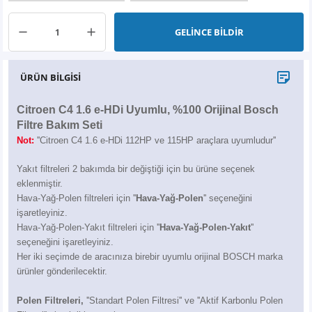
X6
500 X
Sonata
SLK Serisi
Partner
Symbol
Touran
GELİNCE BİLDİR
İX
Staria
S Serisi
Kadjar
Touareg
ÜRÜN BİLGİSİ
İX1
Tucson
SPRİNTER
Koleos
Tayron
Citroen C4 1.6 e-HDi Uyumlu, %100 Orijinal Bosch
İX2
Ioniq 5
VANEO
Renault 5
T-Roc
Filtre Bakım Seti
Not:
''Citroen C4 1.6 e-HDi 112HP ve 115HP araçlara uyumludur''
İX3
Ioniq 6
VİANO
Zoe
T-Cross
Yakıt filtreleri 2 bakımda bir değiştiği için bu ürüne seçenek
VİTO
Taigo
eklenmiştir.
Hava-Yağ-Polen filtreleri için ''
Hava-Yağ-Polen
'' seçeneğini
işaretleyiniz.
X Serisi
ID.3
Hava-Yağ-Polen-Yakıt filtreleri için ''
Hava-Yağ-Polen-Yakıt
''
seçeneğini işaretleyiniz.
EQA Serisi
ID.4
Her iki seçimde de aracınıza birebir uyumlu orijinal BOSCH marka
ürünler gönderilecektir.
EQB Serisi
ID.7
Polen Filtreleri,
''Standart Polen Filtresi'' ve ''Aktif Karbonlu Polen