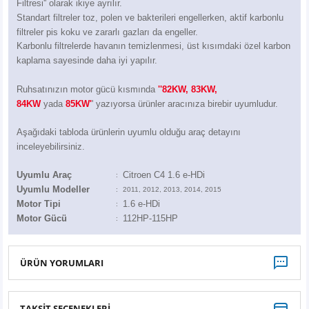
Filtresi'' olarak ikiye ayrılır.
Z
EQC Serisi
Standart filtreler toz, polen ve bakterileri engellerken, aktif karbonlu
filtreler pis koku ve zararlı gazları da engeller.
EQE Serisi
Karbonlu filtrelerde havanın temizlenmesi, üst kısımdaki özel karbon
kaplama sayesinde daha iyi yapılır.
EQS Serisi
Ruhsatınızın motor gücü kısmında
''82KW, 83KW,
84KW
yada
85KW'
' yazıyorsa ürünler aracınıza birebir uyumludur.
Aşağıdaki tabloda ürünlerin uyumlu olduğu araç detayını
inceleyebilirsiniz.
Uyumlu Araç
Citroen C4 1.6 e-HDi
:
Uyumlu Modeller
:
2011, 2012, 2013, 2014, 2015
Motor Tipi
1.6 e-HDi
:
Motor Gücü
112HP-115HP
:
ÜRÜN YORUMLARI
TAKSİT SEÇENEKLERİ