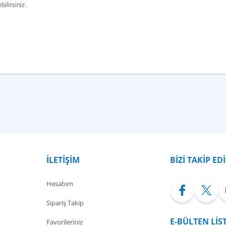
ilirsiniz.
Bu ürüne ilk yorumu siz yapın!
Yorum Yaz
İLETİŞİM
BİZİ TAKİP ED
Hesabım
Sipariş Takip
E-BÜLTEN LİS
Favorileriniz