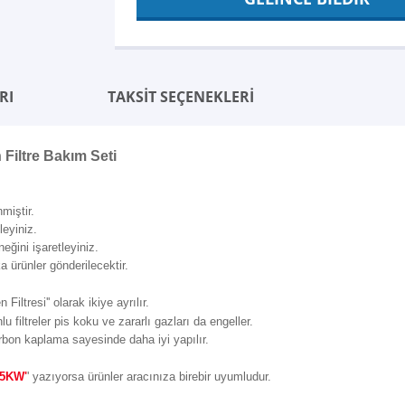
RI
TAKSİT SEÇENEKLERİ
Filtre Bakım Seti
miştir.
leyiniz.
neğini işaretleyiniz.
 ürünler gönderilecektir.
 Filtresi'' olarak ikiye ayrılır.
lu filtreler pis koku ve zararlı gazları da engeller.
rbon kaplama sayesinde daha iyi yapılır.
5KW'
' yazıyorsa ürünler aracınıza birebir uyumludur.