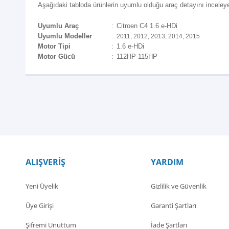
Aşağıdaki tabloda ürünlerin uyumlu olduğu araç detayını inceleyeb
Uyumlu Araç
Citroen C4 1.6 e-HDi
:
Uyumlu Modeller
:
2011, 2012, 2013, 2014, 2015
Motor Tipi
1.6 e-HDi
:
Motor Gücü
112HP-115HP
:
ALIŞVERİŞ
YARDIM
Yeni Üyelik
Gizlilik ve Güvenlik
Üye Girişi
Garanti Şartları
Şifremi Unuttum
İade Şartları