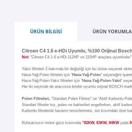
ÜRÜN BİLGİSİ
ÜRÜN YORUMLA
Citroen C4 1.6 e-HDi Uyumlu, %100 Orijinal Bosch 
Not:
''Citroen C4 1.6 e-HDi 112HP ve 115HP araçlara uyumludur''
Yakıt filtreleri 2 bakımda bir değiştiği için bu ürüne seçenek eklen
Hava-Yağ-Polen filtreleri için ''
Hava-Yağ-Polen
'' seçeneğini işaret
Hava-Yağ-Polen-Yakıt filtreleri için ''
Hava-Yağ-Polen-Yakıt
'' seçe
Her iki seçimde de aracınıza birebir uyumlu orijinal BOSCH marka
Polen Filtreleri,
''Standart Polen Filtresi'' ve ''Aktif Karbonlu Polen
Standart filtreler toz, polen ve bakterileri engellerken, aktif karbon
Karbonlu filtrelerde havanın temizlenmesi, üst kısımdaki özel ka
Ruhsatınızın motor gücü kısmında
''82KW, 83KW, 84KW
yada
8