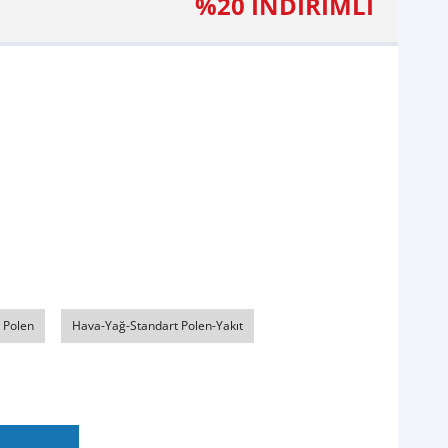
%20 İNDİRİMLİ
 Polen
Hava-Yağ-Standart Polen-Yakıt