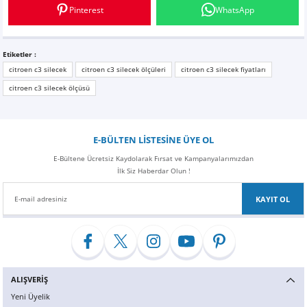
Z
EQC Serisi
Pinterest
WhatsApp
EQE Serisi
Etiketler :
citroen c3 silecek
citroen c3 silecek ölçüleri
citroen c3 silecek fiyatları
EQS Serisi
citroen c3 silecek ölçüsü
E-BÜLTEN LİSTESİNE ÜYE OL
E-Bültene Ücretsiz Kaydolarak Fırsat ve Kampanyalarımızdan
İlk Siz Haberdar Olun !
KAYIT OL
ALIŞVERİŞ
Yeni Üyelik