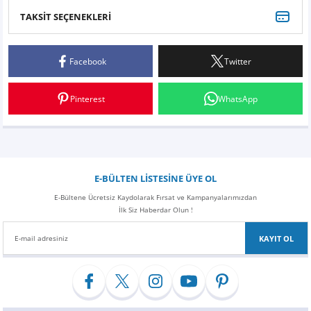
Z
EQC Serisi
TAKSİT SEÇENEKLERİ
Bu ürüne ilk yorumu siz yapın!
EQE Serisi
Facebook
Twitter
Yorum Yaz
EQS Serisi
Pinterest
WhatsApp
E-BÜLTEN LİSTESİNE ÜYE OL
E-Bültene Ücretsiz Kaydolarak Fırsat ve Kampanyalarımızdan
İlk Siz Haberdar Olun !
KAYIT OL