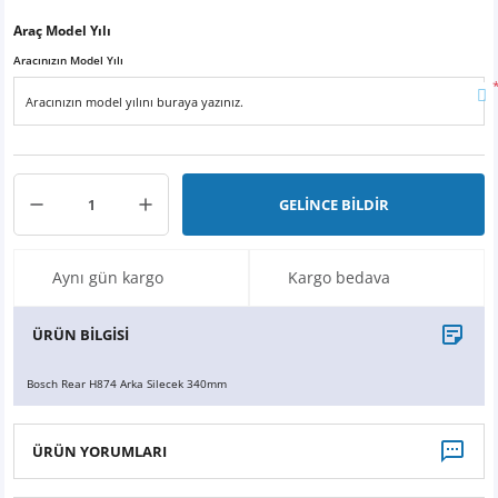
X6
500 X
Sonata
SLK Serisi
Partner
Symbol
Touran
Araç Model Yılı
Aracınızın Model Yılı
İX
Staria
S Serisi
Kadjar
Touareg
İX1
Tucson
SPRİNTER
Koleos
Tayron
İX2
Ioniq 5
VANEO
Renault 5
T-Roc
GELİNCE BİLDİR
İX3
Ioniq 6
VİANO
Zoe
T-Cross
Aynı gün kargo
Kargo bedava
VİTO
Taigo
ÜRÜN BİLGİSİ
X Serisi
ID.3
Bosch Rear H874 Arka Silecek 340mm
EQA Serisi
ID.4
ÜRÜN YORUMLARI
EQB Serisi
ID.7