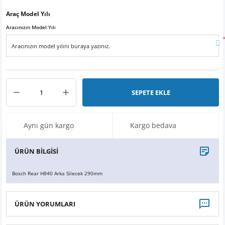
X6
500 X
Sonata
SLK Serisi
Partner
Symbol
Touran
Araç Model Yılı
Aracınızın Model Yılı
İX
Staria
S Serisi
Kadjar
Touareg
İX1
Tucson
SPRİNTER
Koleos
Tayron
İX2
Ioniq 5
VANEO
Renault 5
T-Roc
SEPETE EKLE
İX3
Ioniq 6
VİANO
Zoe
T-Cross
Aynı gün kargo
Kargo bedava
VİTO
Taigo
ÜRÜN BİLGİSİ
X Serisi
ID.3
Bosch Rear H840 Arka Silecek 290mm
EQA Serisi
ID.4
ÜRÜN YORUMLARI
EQB Serisi
ID.7