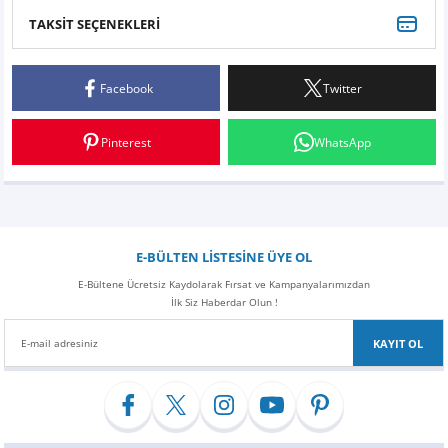
Z
EQC Serisi
TAKSİT SEÇENEKLERİ
Bu ürüne ilk yorumu siz yapın!
EQE Serisi
Facebook
Twitter
Yorum Yaz
EQS Serisi
Pinterest
WhatsApp
E-BÜLTEN LİSTESİNE ÜYE OL
E-Bültene Ücretsiz Kaydolarak Fırsat ve Kampanyalarımızdan
İlk Siz Haberdar Olun !
KAYIT OL