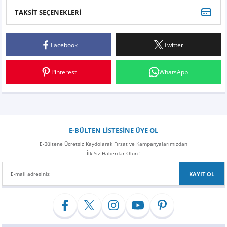
Z
EQC Serisi
TAKSİT SEÇENEKLERİ
Bu ürüne ilk yorumu siz yapın!
EQE Serisi
Facebook
Twitter
Yorum Yaz
EQS Serisi
Pinterest
WhatsApp
E-BÜLTEN LİSTESİNE ÜYE OL
E-Bültene Ücretsiz Kaydolarak Fırsat ve Kampanyalarımızdan
İlk Siz Haberdar Olun !
KAYIT OL