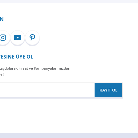
İN
TESİNE ÜYE OL
 Kaydolarak Fırsat ve Kampanyalarımızdan
n !
KAYIT OL