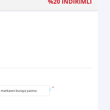
%20 İNDİRİMLİ
*