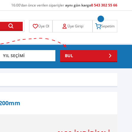
16:00’dan önce verilen siparişler
aynı gün kargo
0 543 302 55 66
Üye Ol
Üye Girişi
Sepetim
BUL
k 200mm