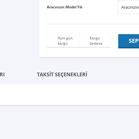
Aracınızın Model Yılı
Aynı gün
Kargo
SEP
kargo
bedava
RI
TAKSİT SEÇENEKLERİ
Bu ürüne ilk yorumu siz yapın!