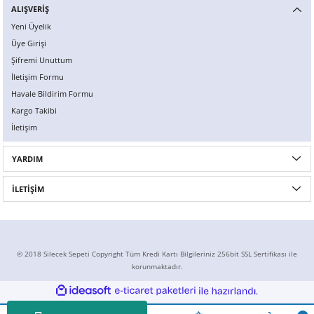
ALIŞVERİŞ
Yeni Üyelik
Üye Girişi
Şifremi Unuttum
İletişim Formu
Havale Bildirim Formu
Kargo Takibi
İletişim
YARDIM
İLETİŞİM
© 2018 Silecek Sepeti Copyright Tüm Kredi Kartı Bilgileriniz 256bit SSL Sertifikası ile
korunmaktadır.
ideasoft
ile
e-
hazırlandı.
ticaret
paketleri