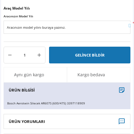
X6
500 X
Sonata
SLK Serisi
Partner
Symbol
Touran
Araç Model Yılı
Aracınızın Model Yılı
İX
Staria
S Serisi
Kadjar
Touareg
İX1
Tucson
SPRİNTER
Koleos
Tayron
İX2
Ioniq 5
VANEO
Renault 5
T-Roc
GELİNCE BİLDİR
İX3
Ioniq 6
VİANO
Zoe
T-Cross
Aynı gün kargo
Kargo bedava
VİTO
Taigo
ÜRÜN BİLGİSİ
X Serisi
ID.3
Bosch Aerotwin Silecek AR607S (600/475) 3397118909
EQA Serisi
ID.4
ÜRÜN YORUMLARI
EQB Serisi
ID.7