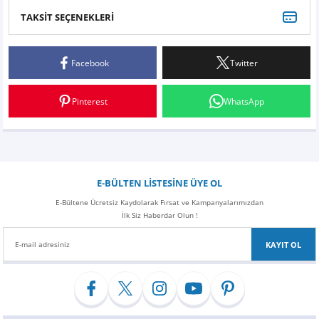
Z
EQC Serisi
TAKSİT SEÇENEKLERİ
Bu ürüne ilk yorumu siz yapın!
EQE Serisi
Facebook
Twitter
Yorum Yaz
EQS Serisi
Pinterest
WhatsApp
E-BÜLTEN LİSTESİNE ÜYE OL
E-Bültene Ücretsiz Kaydolarak Fırsat ve Kampanyalarımızdan
İlk Siz Haberdar Olun !
KAYIT OL