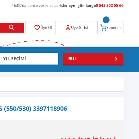
16:00’dan önce verilen siparişler
aynı gün kargo
0 543 302 55 66
Üye Ol
Üye Girişi
Sepetim
BUL
S (550/530) 3397118906