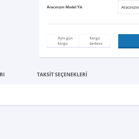
Aracınızın Model Yılı
Aynı gün
Kargo
kargo
bedava
RI
TAKSİT SEÇENEKLERİ
Bu ürüne ilk yorumu siz yapın!