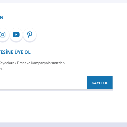
İN
TESİNE ÜYE OL
 Kaydolarak Fırsat ve Kampanyalarımızdan
n !
KAYIT OL