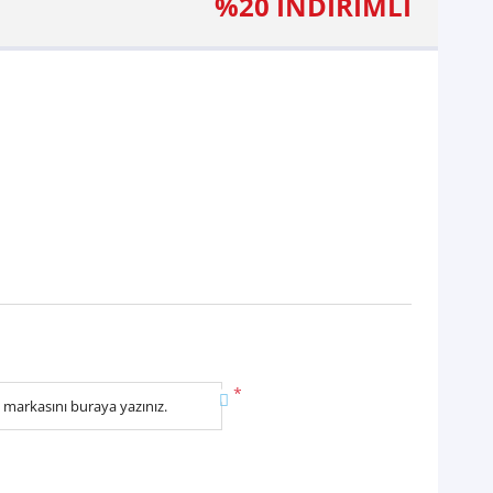
%20 İNDİRİMLİ
*